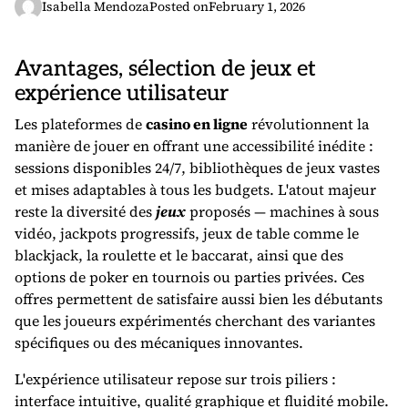
Isabella Mendoza
Posted on
February 1, 2026
Avantages, sélection de jeux et
expérience utilisateur
Les plateformes de
casino en ligne
révolutionnent la
manière de jouer en offrant une accessibilité inédite :
sessions disponibles 24/7, bibliothèques de jeux vastes
et mises adaptables à tous les budgets. L'atout majeur
reste la diversité des
jeux
proposés — machines à sous
vidéo, jackpots progressifs, jeux de table comme le
blackjack, la roulette et le baccarat, ainsi que des
options de poker en tournois ou parties privées. Ces
offres permettent de satisfaire aussi bien les débutants
que les joueurs expérimentés cherchant des variantes
spécifiques ou des mécaniques innovantes.
L'expérience utilisateur repose sur trois piliers :
interface intuitive, qualité graphique et fluidité mobile.