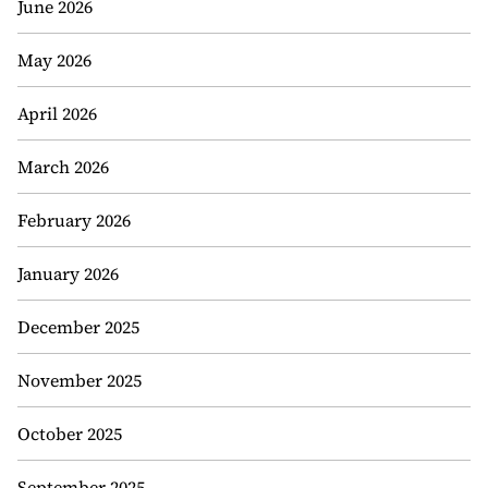
June 2026
May 2026
April 2026
March 2026
February 2026
January 2026
December 2025
November 2025
October 2025
September 2025