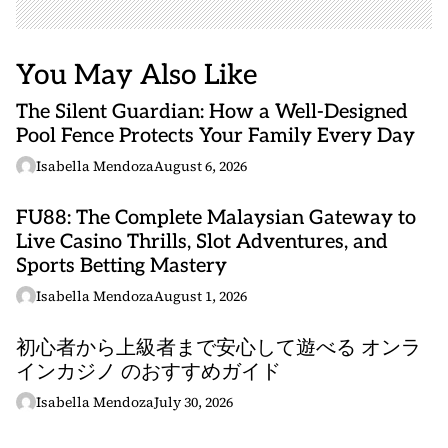
You May Also Like
The Silent Guardian: How a Well-Designed
Pool Fence Protects Your Family Every Day
Isabella Mendoza
August 6, 2026
FU88: The Complete Malaysian Gateway to
Live Casino Thrills, Slot Adventures, and
Sports Betting Mastery
Isabella Mendoza
August 1, 2026
初心者から上級者まで安心して遊べる オンラ
インカジノ のおすすめガイド
Isabella Mendoza
July 30, 2026