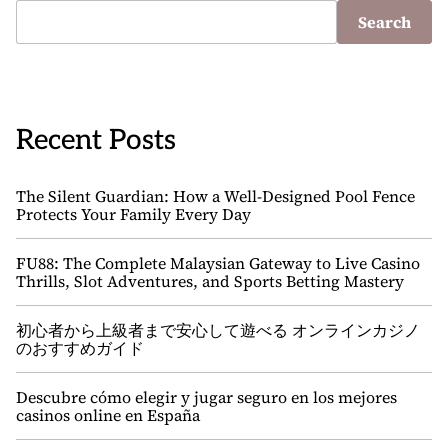
Search
Recent Posts
The Silent Guardian: How a Well-Designed Pool Fence
Protects Your Family Every Day
FU88: The Complete Malaysian Gateway to Live Casino
Thrills, Slot Adventures, and Sports Betting Mastery
初心者から上級者まで安心して遊べる オンラインカジノ
のおすすめガイド
Descubre cómo elegir y jugar seguro en los mejores
casinos online en España