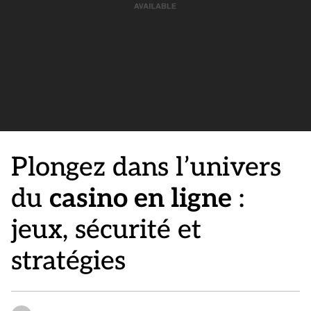
Plongez dans l’univers
du
casino en ligne
:
jeux, sécurité et
stratégies