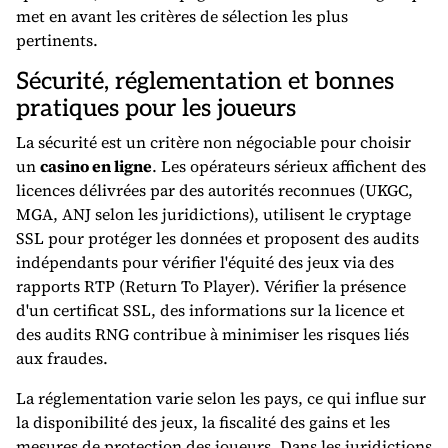
met en avant les critères de sélection les plus
pertinents.
Sécurité, réglementation et bonnes
pratiques pour les joueurs
La sécurité est un critère non négociable pour choisir
un
casino en ligne
. Les opérateurs sérieux affichent des
licences délivrées par des autorités reconnues (UKGC,
MGA, ANJ selon les juridictions), utilisent le cryptage
SSL pour protéger les données et proposent des audits
indépendants pour vérifier l'équité des jeux via des
rapports RTP (Return To Player). Vérifier la présence
d'un certificat SSL, des informations sur la licence et
des audits RNG contribue à minimiser les risques liés
aux fraudes.
La réglementation varie selon les pays, ce qui influe sur
la disponibilité des jeux, la fiscalité des gains et les
mesures de protection des joueurs. Dans les juridictions