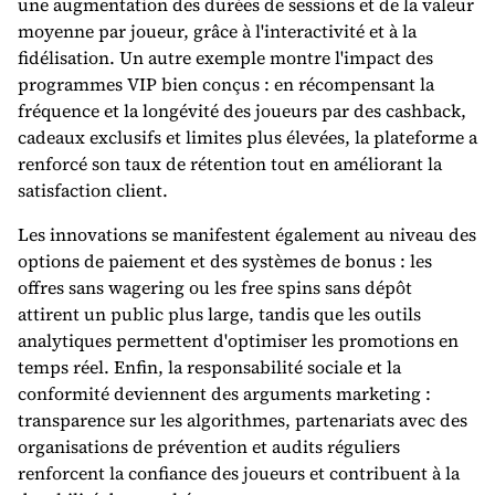
une augmentation des durées de sessions et de la valeur
moyenne par joueur, grâce à l'interactivité et à la
fidélisation. Un autre exemple montre l'impact des
programmes VIP bien conçus : en récompensant la
fréquence et la longévité des joueurs par des cashback,
cadeaux exclusifs et limites plus élevées, la plateforme a
renforcé son taux de rétention tout en améliorant la
satisfaction client.
Les innovations se manifestent également au niveau des
options de paiement et des systèmes de bonus : les
offres sans wagering ou les free spins sans dépôt
attirent un public plus large, tandis que les outils
analytiques permettent d'optimiser les promotions en
temps réel. Enfin, la responsabilité sociale et la
conformité deviennent des arguments marketing :
transparence sur les algorithmes, partenariats avec des
organisations de prévention et audits réguliers
renforcent la confiance des joueurs et contribuent à la