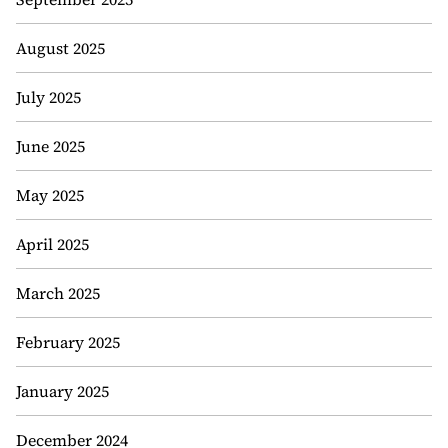
August 2025
July 2025
June 2025
May 2025
April 2025
March 2025
February 2025
January 2025
December 2024