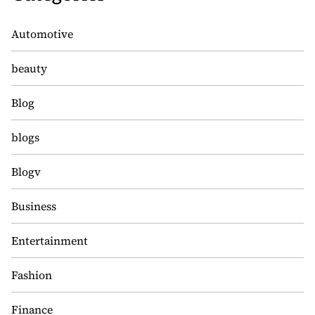
Automotive
beauty
Blog
blogs
Blogv
Business
Entertainment
Fashion
Finance