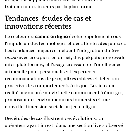
traitement des joueurs par la plateforme.
Tendances, études de cas et
innovations récentes
Le secteur du
casino en ligne
évolue rapidement sous
l'impulsion des technologies et des attentes des joueurs.
Les tendances majeures incluent l'intégration du
live
casino
avec croupiers en direct, des jackpots progressifs
inter-plateformes, et l'usage croissant de l'intelligence
artificielle pour personnaliser l'expérience :
recommandations de jeux, offres ciblées et détection
proactive des comportements à risque. Les jeux en
réalité augmentée ou virtuelle commencent à émerger,
proposant des environnements immersifs et une
nouvelle dimension sociale au jeu en ligne.
Des études de cas illustrent ces évolutions. Un
opérateur ayant investi dans une section live a observé