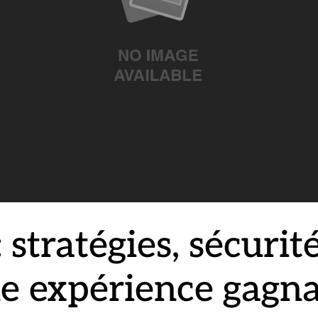
 stratégies, sécurit
ne expérience gagn