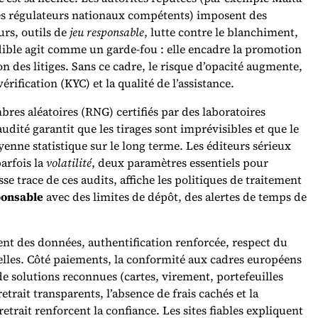
s régulateurs nationaux compétents) imposent des
eurs, outils de
jeu responsable
, lutte contre le blanchiment,
édible agit comme un garde-fou : elle encadre la promotion
ion des litiges. Sans ce cadre, le risque d’opacité augmente,
érification (KYC) et la qualité de l’assistance.
res aléatoires (RNG) certifiés par des laboratoires
ité garantit que les tirages sont imprévisibles et que le
nne statistique sur le long terme. Les éditeurs sérieux
parfois la
volatilité
, deux paramètres essentiels pour
isse trace de ces audits, affiche les politiques de traitement
ponsable
avec des limites de dépôt, des alertes de temps de
ent des données, authentification renforcée, respect du
lles. Côté paiements, la conformité aux cadres européens
de solutions reconnues (cartes, virement, portefeuilles
etrait transparents, l’absence de frais cachés et la
rait renforcent la confiance. Les sites fiables expliquent