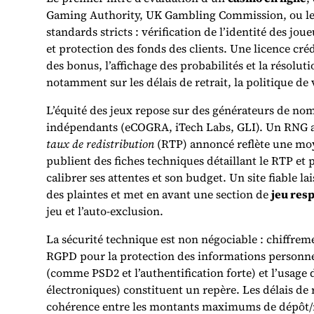
Gaming Authority, UK Gambling Commission, ou le
standards stricts : vérification de l’identité des jou
et protection des fonds des clients. Une licence cr
des bonus, l’affichage des probabilités et la résolut
notamment sur les délais de retrait, la politique de v
L’équité des jeux repose sur des générateurs de nomb
indépendants (eCOGRA, iTech Labs, GLI). Un RNG aud
taux de redistribution
(RTP) annoncé reflète une moye
publient des fiches techniques détaillant le RTP et 
calibrer ses attentes et son budget. Un site fiable la
des plaintes et met en avant une section de
jeu res
jeu et l’auto-exclusion.
La sécurité technique est non négociable : chiffrem
RGPD pour la protection des informations personne
(comme PSD2 et l’authentification forte) et l’usage 
électroniques) constituent un repère. Les délais de r
cohérence entre les montants maximums de dépôt/ret