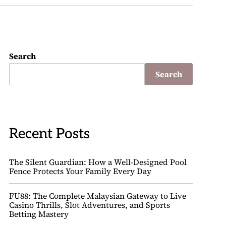
Search
Search
Recent Posts
The Silent Guardian: How a Well-Designed Pool
Fence Protects Your Family Every Day
FU88: The Complete Malaysian Gateway to Live
Casino Thrills, Slot Adventures, and Sports
Betting Mastery