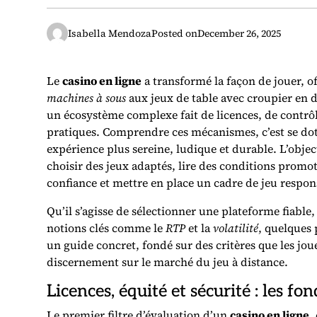
Isabella Mendoza
Posted on
December 26, 2025
Le
casino en ligne
a transformé la façon de jouer, of
machines à sous
aux jeux de table avec croupier en dir
un écosystème complexe fait de licences, de contrôl
pratiques. Comprendre ces mécanismes, c’est se dote
expérience plus sereine, ludique et durable. L’objec
choisir des jeux adaptés, lire des conditions promo
confiance et mettre en place un cadre de jeu respon
Qu’il s’agisse de sélectionner une plateforme fiable,
notions clés comme le
RTP
et la
volatilité
, quelques 
un guide concret, fondé sur des critères que les jo
discernement sur le marché du jeu à distance.
Licences, équité et sécurité : les fo
Le premier filtre d’évaluation d’un
casino en ligne
,