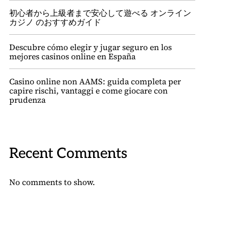
初心者から上級者まで安心して遊べる オンライン
カジノ のおすすめガイド
Descubre cómo elegir y jugar seguro en los
mejores casinos online en España
Casino online non AAMS: guida completa per
capire rischi, vantaggi e come giocare con
prudenza
Recent Comments
No comments to show.