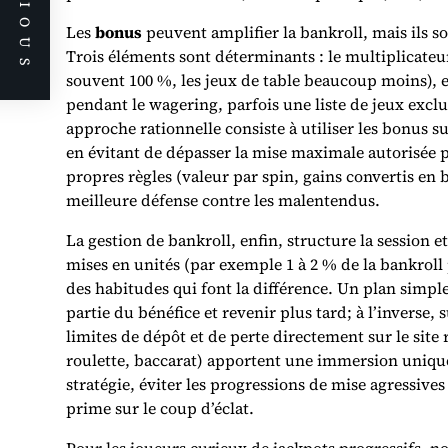
PREVIOUS
Les
bonus
peuvent amplifier la bankroll, mais ils s
Trois éléments sont déterminants : le multiplicateur
souvent 100 %, les jeux de table beaucoup moins), et
pendant le wagering, parfois une liste de jeux exclus
approche rationnelle consiste à utiliser les bonus su
en évitant de dépasser la mise maximale autorisée 
propres règles (valeur par spin, gains convertis en b
meilleure défense contre les malentendus.
La gestion de bankroll, enfin, structure la session e
mises en unités (par exemple 1 à 2 % de la bankroll 
des habitudes qui font la différence. Un plan simple 
partie du bénéfice et revenir plus tard; à l’inverse, 
limites de dépôt et de perte directement sur le site 
roulette, baccarat) apportent une immersion unique
stratégie, éviter les progressions de mise agressive
prime sur le coup d’éclat.