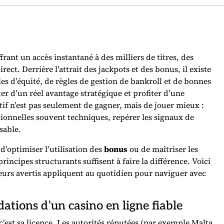
frant un accès instantané à des milliers de titres, des
ect. Derrière l’attrait des jackpots et des bonus, il existe
es d’équité, de règles de gestion de bankroll et de bonnes
r d’un réel avantage stratégique et profiter d’une
tif n’est pas seulement de gagner, mais de jouer mieux :
tionnelles souvent techniques, repérer les signaux de
sable.
 d’optimiser l’utilisation des
bonus
ou de maîtriser les
principes structurants suffisent à faire la différence. Voici
ueurs avertis appliquent au quotidien pour naviguer avec
ndations d’un casino en ligne fiable
 c’est sa licence. Les autorités réputées (par exemple Malta