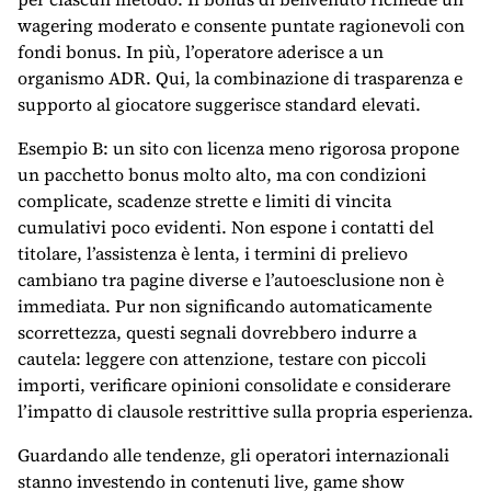
wagering moderato e consente puntate ragionevoli con
fondi bonus. In più, l’operatore aderisce a un
organismo ADR. Qui, la combinazione di trasparenza e
supporto al giocatore suggerisce standard elevati.
Esempio B: un sito con licenza meno rigorosa propone
un pacchetto bonus molto alto, ma con condizioni
complicate, scadenze strette e limiti di vincita
cumulativi poco evidenti. Non espone i contatti del
titolare, l’assistenza è lenta, i termini di prelievo
cambiano tra pagine diverse e l’autoesclusione non è
immediata. Pur non significando automaticamente
scorrettezza, questi segnali dovrebbero indurre a
cautela: leggere con attenzione, testare con piccoli
importi, verificare opinioni consolidate e considerare
l’impatto di clausole restrittive sulla propria esperienza.
Guardando alle tendenze, gli operatori internazionali
stanno investendo in contenuti live, game show