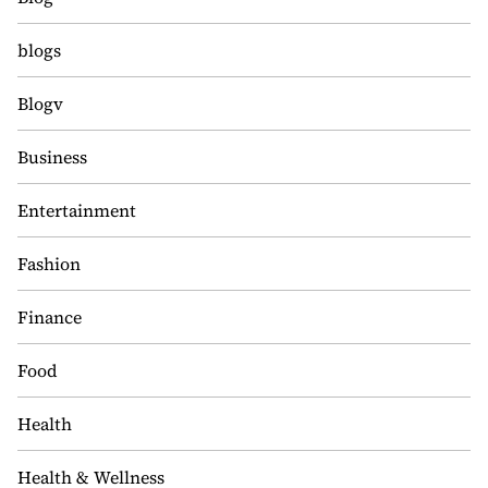
blogs
Blogv
Business
Entertainment
Fashion
Finance
Food
Health
Health & Wellness