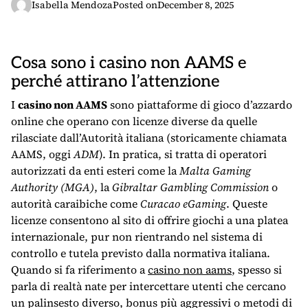
Isabella Mendoza
Posted on
December 8, 2025
Cosa sono i casino non AAMS e
perché attirano l’attenzione
I
casino non AAMS
sono piattaforme di gioco d’azzardo
online che operano con licenze diverse da quelle
rilasciate dall’Autorità italiana (storicamente chiamata
AAMS, oggi
ADM
). In pratica, si tratta di operatori
autorizzati da enti esteri come la
Malta Gaming
Authority (MGA)
, la
Gibraltar Gambling Commission
o
autorità caraibiche come
Curacao eGaming
. Queste
licenze consentono al sito di offrire giochi a una platea
internazionale, pur non rientrando nel sistema di
controllo e tutela previsto dalla normativa italiana.
Quando si fa riferimento a
casino non aams
, spesso si
parla di realtà nate per intercettare utenti che cercano
un palinsesto diverso, bonus più aggressivi o metodi di