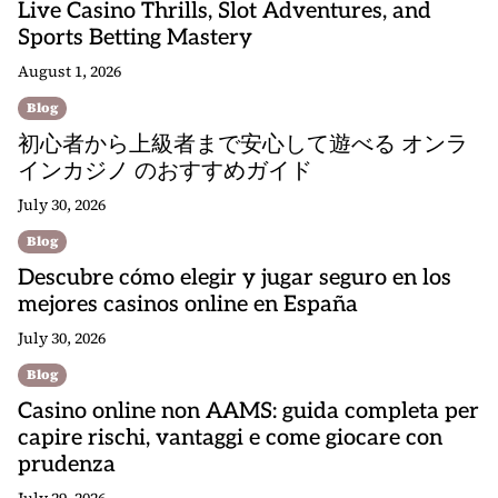
Live Casino Thrills, Slot Adventures, and
Sports Betting Mastery
August 1, 2026
Blog
初心者から上級者まで安心して遊べる オンラ
インカジノ のおすすめガイド
July 30, 2026
Blog
Descubre cómo elegir y jugar seguro en los
mejores casinos online en España
July 30, 2026
Blog
Casino online non AAMS: guida completa per
capire rischi, vantaggi e come giocare con
prudenza