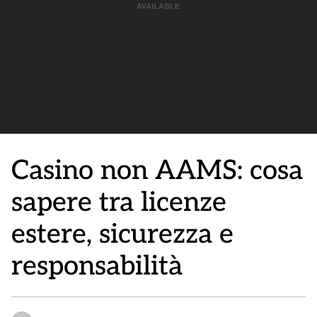
Casino non AAMS: cosa
sapere tra licenze
estere, sicurezza e
responsabilità