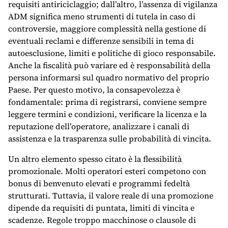
requisiti antiriciclaggio; dall’altro, l’assenza di vigilanza
ADM significa meno strumenti di tutela in caso di
controversie, maggiore complessità nella gestione di
eventuali reclami e differenze sensibili in tema di
autoesclusione, limiti e politiche di gioco responsabile.
Anche la fiscalità può variare ed è responsabilità della
persona informarsi sul quadro normativo del proprio
Paese. Per questo motivo, la consapevolezza è
fondamentale: prima di registrarsi, conviene sempre
leggere termini e condizioni, verificare la licenza e la
reputazione dell’operatore, analizzare i canali di
assistenza e la trasparenza sulle probabilità di vincita.
Un altro elemento spesso citato è la flessibilità
promozionale. Molti operatori esteri competono con
bonus di benvenuto elevati e programmi fedeltà
strutturati. Tuttavia, il valore reale di una promozione
dipende da requisiti di puntata, limiti di vincita e
scadenze. Regole troppo macchinose o clausole di