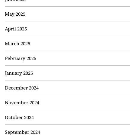
May 2025
April 2025
March 2025
February 2025
January 2025
December 2024
November 2024
October 2024
September 2024