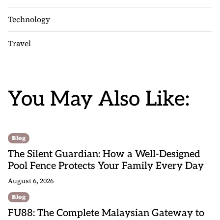
Technology
Travel
You May Also Like:
Blog
The Silent Guardian: How a Well-Designed
Pool Fence Protects Your Family Every Day
August 6, 2026
Blog
FU88: The Complete Malaysian Gateway to