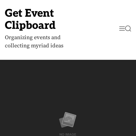
S
k
Get Event
i
p
Clipboard
t
M
S
o
e
e
c
Organizing events and
n
a
o
u
r
collecting myriad ideas
n
c
t
h
e
n
t