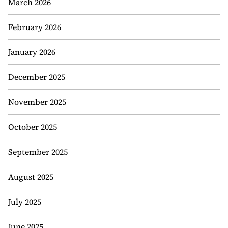
March 2026
February 2026
January 2026
December 2025
November 2025
October 2025
September 2025
August 2025
July 2025
June 2025