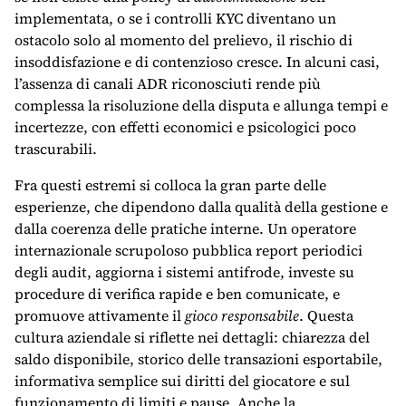
implementata, o se i controlli KYC diventano un
ostacolo solo al momento del prelievo, il rischio di
insoddisfazione e di contenzioso cresce. In alcuni casi,
l’assenza di canali ADR riconosciuti rende più
complessa la risoluzione della disputa e allunga tempi e
incertezze, con effetti economici e psicologici poco
trascurabili.
Fra questi estremi si colloca la gran parte delle
esperienze, che dipendono dalla qualità della gestione e
dalla coerenza delle pratiche interne. Un operatore
internazionale scrupoloso pubblica report periodici
degli audit, aggiorna i sistemi antifrode, investe su
procedure di verifica rapide e ben comunicate, e
promuove attivamente il
gioco responsabile
. Questa
cultura aziendale si riflette nei dettagli: chiarezza del
saldo disponibile, storico delle transazioni esportabile,
informativa semplice sui diritti del giocatore e sul
funzionamento di limiti e pause. Anche la