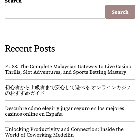
Search
Search
Recent Posts
FU88: The Complete Malaysian Gateway to Live Casino
Thrills, Slot Adventures, and Sports Betting Mastery
初心者から上級者まで安心して遊べる オンラインカジノ
のおすすめガイド
Descubre cómo elegir y jugar seguro en los mejores
casinos online en España
Unlocking Productivity and Connection: Inside the
World of Coworking Medellin