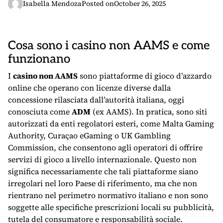
Isabella Mendoza
Posted on
October 26, 2025
Cosa sono i casino non AAMS e come
funzionano
I
casino non AAMS
sono piattaforme di gioco d’azzardo
online che operano con licenze diverse dalla
concessione rilasciata dall’autorità italiana, oggi
conosciuta come
ADM
(ex AAMS). In pratica, sono siti
autorizzati da enti regolatori esteri, come Malta Gaming
Authority, Curaçao eGaming o UK Gambling
Commission, che consentono agli operatori di offrire
servizi di gioco a livello internazionale. Questo non
significa necessariamente che tali piattaforme siano
irregolari nel loro Paese di riferimento, ma che non
rientrano nel perimetro normativo italiano e non sono
soggette alle specifiche prescrizioni locali su pubblicità,
tutela del consumatore e responsabilità sociale.