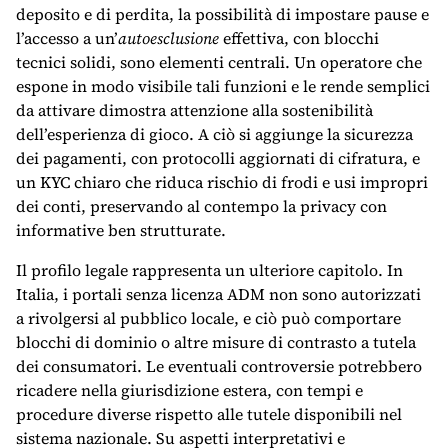
deposito e di perdita, la possibilità di impostare pause e
l’accesso a un’
autoesclusione
effettiva, con blocchi
tecnici solidi, sono elementi centrali. Un operatore che
espone in modo visibile tali funzioni e le rende semplici
da attivare dimostra attenzione alla sostenibilità
dell’esperienza di gioco. A ciò si aggiunge la sicurezza
dei pagamenti, con protocolli aggiornati di cifratura, e
un KYC chiaro che riduca rischio di frodi e usi impropri
dei conti, preservando al contempo la privacy con
informative ben strutturate.
Il profilo legale rappresenta un ulteriore capitolo. In
Italia, i portali senza licenza ADM non sono autorizzati
a rivolgersi al pubblico locale, e ciò può comportare
blocchi di dominio o altre misure di contrasto a tutela
dei consumatori. Le eventuali controversie potrebbero
ricadere nella giurisdizione estera, con tempi e
procedure diverse rispetto alle tutele disponibili nel
sistema nazionale. Su aspetti interpretativi e