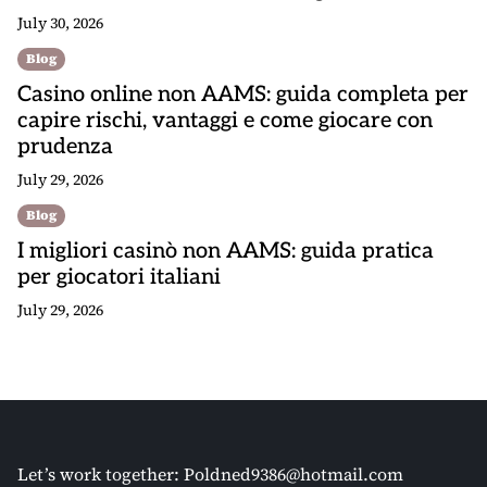
July 30, 2026
Blog
Casino online non AAMS: guida completa per
capire rischi, vantaggi e come giocare con
prudenza
July 29, 2026
Blog
I migliori casinò non AAMS: guida pratica
per giocatori italiani
July 29, 2026
Let’s work together:
Poldned9386@hotmail.com