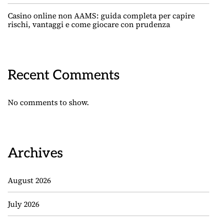
Casino online non AAMS: guida completa per capire
rischi, vantaggi e come giocare con prudenza
Recent Comments
No comments to show.
Archives
August 2026
July 2026