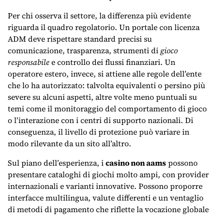
Per chi osserva il settore, la differenza più evidente
riguarda il quadro regolatorio. Un portale con licenza
ADM deve rispettare standard precisi su
comunicazione, trasparenza, strumenti di
gioco
responsabile
e controllo dei flussi finanziari. Un
operatore estero, invece, si attiene alle regole dell’ente
che lo ha autorizzato: talvolta equivalenti o persino più
severe su alcuni aspetti, altre volte meno puntuali su
temi come il monitoraggio del comportamento di gioco
o l’interazione con i centri di supporto nazionali. Di
conseguenza, il livello di protezione può variare in
modo rilevante da un sito all’altro.
Sul piano dell’esperienza, i
casino non aams
possono
presentare cataloghi di giochi molto ampi, con provider
internazionali e varianti innovative. Possono proporre
interfacce multilingua, valute differenti e un ventaglio
di metodi di pagamento che riflette la vocazione globale