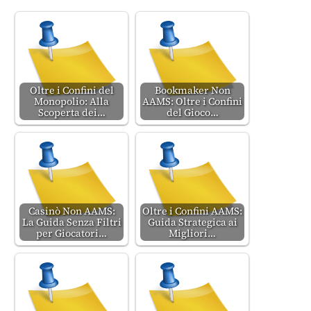
Oltre i Confini del
Bookmaker Non
Monopolio: Alla
AAMS: Oltre i Confini
Scoperta dei…
del Gioco…
Casinò Non AAMS:
Oltre i Confini AAMS:
La Guida Senza Filtri
Guida Strategica ai
per Giocatori…
Migliori…