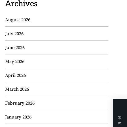
Archives
August 2026
July 2026
June 2026
May 2026
April 2026
March 2026
February 2026
January 2026