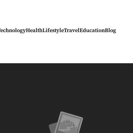
Technology
Health
Lifestyle
Travel
Education
Blog