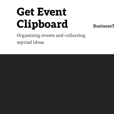
S
k
Get Event
i
p
t
Clipboard
o
Business
c
o
Organizing events and collecting
n
myriad ideas
t
e
n
t