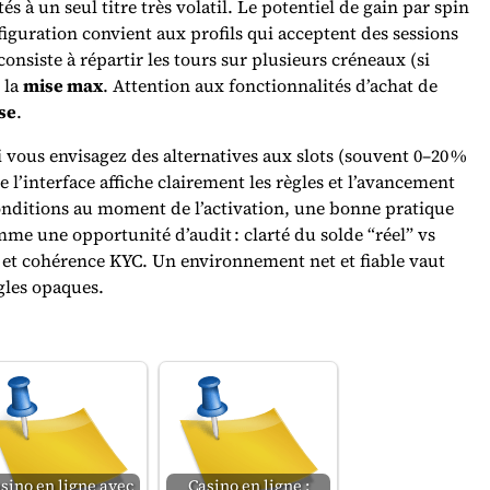
s à un seul titre très volatil. Le potentiel de gain par spin
nfiguration convient aux profils qui acceptent des sessions
onsiste à répartir les tours sur plusieurs créneaux (si
 la
mise max
. Attention aux fonctionnalités d’achat de
se
.
si vous envisagez des alternatives aux slots (souvent 0–20 %
 l’interface affiche clairement les règles et l’avancement
onditions au moment de l’activation, une bonne pratique
me une opportunité d’audit : clarté du solde “réel” vs
, et cohérence KYC. Un environnement net et fiable vaut
gles opaques.
sino en ligne avec
Casino en ligne :