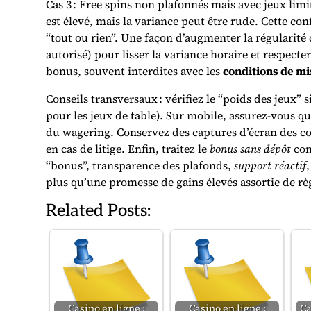
Cas 3 : Free spins non plafonnés mais avec jeux limité
est élevé, mais la variance peut être rude. Cette co
“tout ou rien”. Une façon d’augmenter la régularité c
autorisé) pour lisser la variance horaire et respecter
bonus, souvent interdites avec les
conditions de mi
Conseils transversaux : vérifiez le “poids des jeux” 
pour les jeux de table). Sur mobile, assurez-vous que
du wagering. Conservez des captures d’écran des c
en cas de litige. Enfin, traitez le
bonus sans dépôt
com
“bonus”, transparence des plafonds,
support réactif
plus qu’une promesse de gains élevés assortie de rè
Related Posts:
Casino en ligne :
Casino en ligne :
Ca