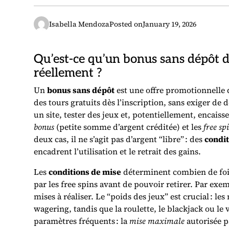
Isabella Mendoza
Posted on
January 19, 2026
Qu’est-ce qu’un bonus sans dépôt d
réellement ?
Un
bonus sans dépôt
est une offre promotionnelle 
des tours gratuits dès l’inscription, sans exiger de 
un site, tester des jeux et, potentiellement, encais
bonus
(petite somme d’argent créditée) et les
free sp
deux cas, il ne s’agit pas d’argent “libre” : des
condit
encadrent l’utilisation et le retrait des gains.
Les
conditions de mise
déterminent combien de fois
par les free spins avant de pouvoir retirer. Par exe
mises à réaliser. Le “poids des jeux” est crucial : 
wagering, tandis que la roulette, le blackjack ou le
paramètres fréquents : la
mise maximale
autorisée pa