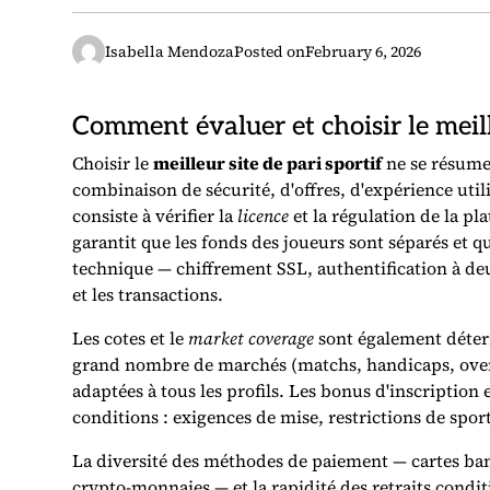
Isabella Mendoza
Posted on
February 6, 2026
Comment évaluer et choisir le
meil
Choisir le
meilleur site de pari sportif
ne se résume p
combinaison de sécurité, d'offres, d'expérience uti
consiste à vérifier la
licence
et la régulation de la p
garantit que les fonds des joueurs sont séparés et qu
technique — chiffrement SSL, authentification à deu
et les transactions.
Les cotes et le
market coverage
sont également déterm
grand nombre de marchés (matchs, handicaps, over
adaptées à tous les profils. Les bonus d'inscription et
conditions : exigences de mise, restrictions de sport
La diversité des méthodes de paiement — cartes ban
crypto-monnaies — et la rapidité des retraits conditi