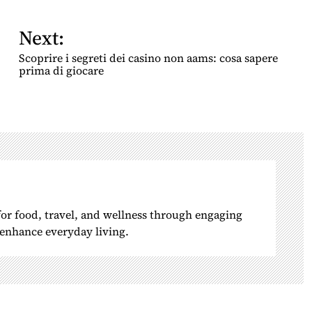
Next:
Scoprire i segreti dei casino non aams: cosa sapere
prima di giocare
 for food, travel, and wellness through engaging
o enhance everyday living.