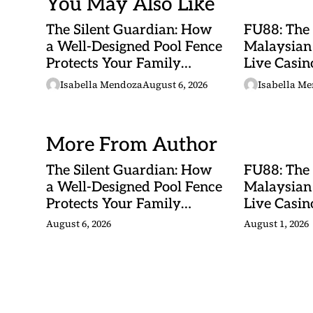
You May Also Like
The Silent Guardian: How
FU88: The
a Well-Designed Pool Fence
Malaysian
Protects Your Family
Live Casino
Every Day
Adventures
Isabella Mendoza
August 6, 2026
Isabella M
Betting Ma
More From Author
The Silent Guardian: How
FU88: The
a Well-Designed Pool Fence
Malaysian
Protects Your Family
Live Casino
Every Day
Adventures
August 6, 2026
August 1, 2026
Betting Ma