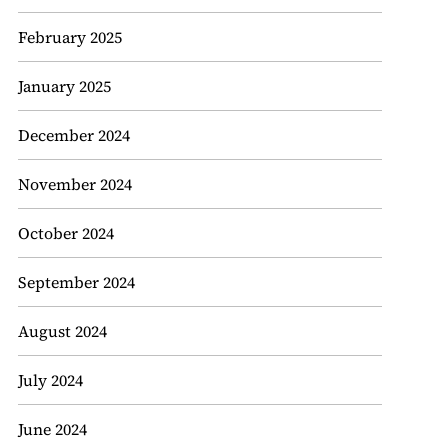
February 2025
January 2025
December 2024
November 2024
October 2024
September 2024
August 2024
July 2024
June 2024