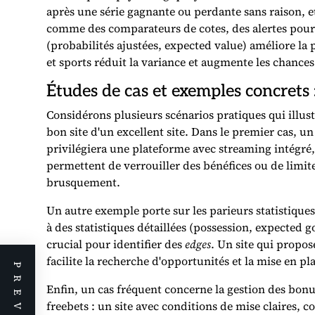
après une série gagnante ou perdante sans raison, et
comme des comparateurs de cotes, des alertes pour
(probabilités ajustées, expected value) améliore la 
et sports réduit la variance et augmente les chances
Études de cas et exemples concrets :
Considérons plusieurs scénarios pratiques qui illus
bon site d'un excellent site. Dans le premier cas, un 
privilégiera une plateforme avec streaming intégré, 
permettent de verrouiller des bénéfices ou de limi
brusquement.
Un autre exemple porte sur les parieurs statistiques 
à des statistiques détaillées (possession, expected g
crucial pour identifier des
edges
. Un site qui propos
facilite la recherche d'opportunités et la mise en p
Enfin, un cas fréquent concerne la gestion des bonu
freebets : un site avec conditions de mise claires, 