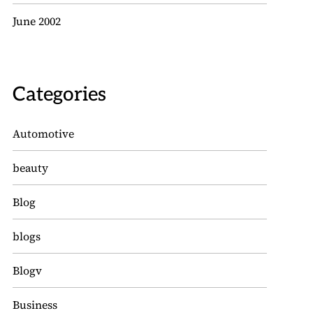
June 2002
Categories
Automotive
beauty
Blog
blogs
Blogv
Business