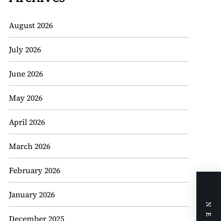
August 2026
July 2026
June 2026
May 2026
April 2026
March 2026
February 2026
January 2026
December 2025