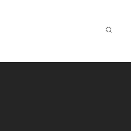
S
e
a
r
c
h