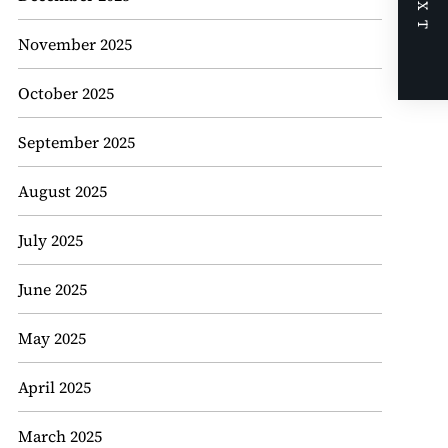
NEXT
November 2025
October 2025
September 2025
August 2025
July 2025
June 2025
May 2025
April 2025
March 2025