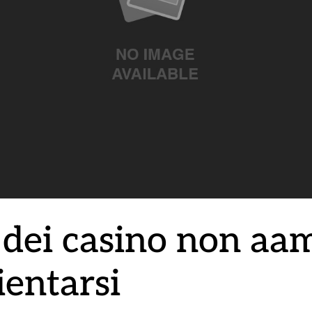
 dei casino non aam
ientarsi