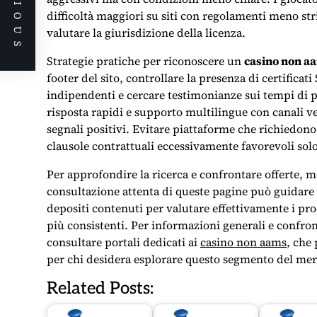
PREVIOUS
difficoltà maggiori su siti con regolamenti meno st
valutare la giurisdizione della licenza.
Strategie pratiche per riconoscere un
casino non a
footer del sito, controllare la presenza di certificati
indipendenti e cercare testimonianze sui tempi di p
risposta rapidi e supporto multilingue con canali ve
segnali positivi. Evitare piattaforme che richiedo
clausole contrattuali eccessivamente favorevoli sol
Per approfondire la ricerca e confrontare offerte, m
consultazione attenta di queste pagine può guidare l
depositi contenuti per valutare effettivamente i pr
più consistenti. Per informazioni generali e confronti
consultare portali dedicati ai
casino non aams
, che
per chi desidera esplorare questo segmento del mer
Related Posts: