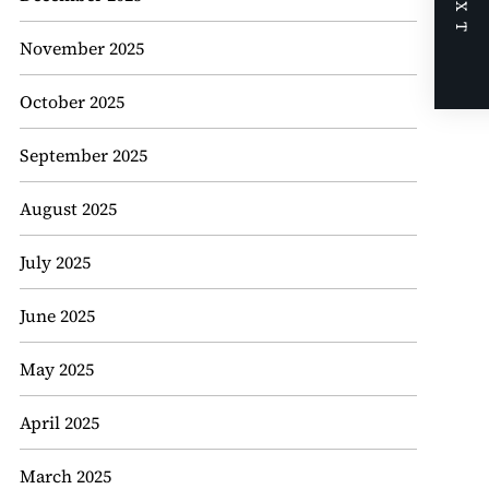
NEXT
November 2025
October 2025
September 2025
August 2025
July 2025
June 2025
May 2025
April 2025
March 2025