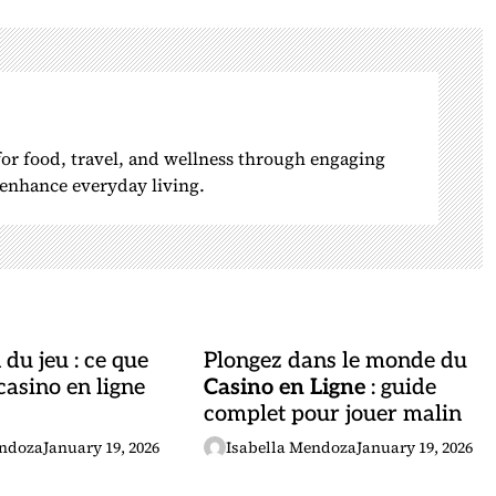
 for food, travel, and wellness through engaging
o enhance everyday living.
du jeu : ce que
Plongez dans le monde du
casino en ligne
Casino en Ligne
: guide
complet pour jouer malin
endoza
January 19, 2026
Isabella Mendoza
January 19, 2026