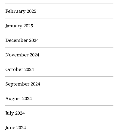
February 2025
January 2025
December 2024
November 2024
October 2024
September 2024
August 2024
July 2024
June 2024