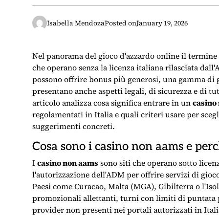
Isabella Mendoza
Posted on
January 19, 2026
Nel panorama del gioco d'azzardo online il termine
che operano senza la licenza italiana rilasciata dal
possono offrire bonus più generosi, una gamma di 
presentano anche aspetti legali, di sicurezza e di t
articolo analizza cosa significa entrare in un
casino
regolamentati in Italia e quali criteri usare per sce
suggerimenti concreti.
Cosa sono i
casino non aams
e perc
I
casino non aams
sono siti che operano sotto licen
l'autorizzazione dell'ADM per offrire servizi di gi
Paesi come Curacao, Malta (MGA), Gibilterra o l'Is
promozionali allettanti, turni con limiti di puntata 
provider non presenti nei portali autorizzati in Itali