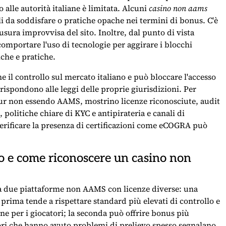
o alle autorità italiane è limitata. Alcuni
casino non aams
i da soddisfare o pratiche opache nei termini di bonus. C'è
iusura improvvisa del sito. Inoltre, dal punto di vista
omportare l'uso di tecnologie per aggirare i blocchi
iche e pratiche.
 il controllo sul mercato italiano e può bloccare l'accesso
 rispondono alle leggi delle proprie giurisdizioni. Per
, pur non essendo AAMS, mostrino licenze riconosciute, audit
politiche chiare di KYC e antipirateria e canali di
 verificare la presenza di certificazioni come eCOGRA può
llo e come riconoscere un
casino non
a due piattaforme non AAMS con licenze diverse: una
prima tende a rispettare standard più elevati di controllo e
one per i giocatori; la seconda può offrire bonus più
ori che hanno avuto problemi di prelievo spesso segnalano