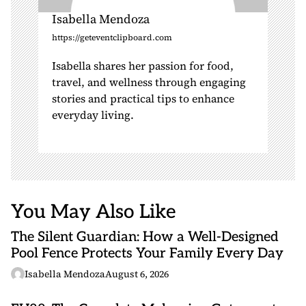
Isabella Mendoza
https://geteventclipboard.com
Isabella shares her passion for food,
travel, and wellness through engaging
stories and practical tips to enhance
everyday living.
You May Also Like
The Silent Guardian: How a Well-Designed
Pool Fence Protects Your Family Every Day
Isabella Mendoza
August 6, 2026