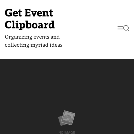
S
k
Get Event
i
p
Clipboard
t
M
S
o
e
e
c
Organizing events and
n
a
o
u
r
collecting myriad ideas
n
c
t
h
e
n
t