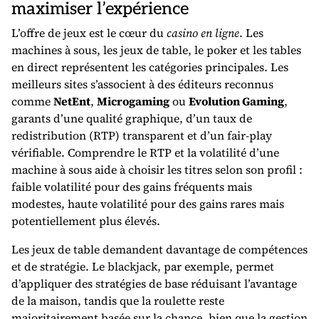
maximiser l’expérience
L’offre de jeux est le cœur du
casino en ligne
. Les
machines à sous, les jeux de table, le poker et les tables
en direct représentent les catégories principales. Les
meilleurs sites s’associent à des éditeurs reconnus
comme
NetEnt
,
Microgaming
ou
Evolution Gaming
,
garants d’une qualité graphique, d’un taux de
redistribution (RTP) transparent et d’un fair-play
vérifiable. Comprendre le RTP et la volatilité d’une
machine à sous aide à choisir les titres selon son profil :
faible volatilité pour des gains fréquents mais
modestes, haute volatilité pour des gains rares mais
potentiellement plus élevés.
Les jeux de table demandent davantage de compétences
et de stratégie. Le blackjack, par exemple, permet
d’appliquer des stratégies de base réduisant l’avantage
de la maison, tandis que la roulette reste
majoritairement basée sur la chance, bien que la gestion