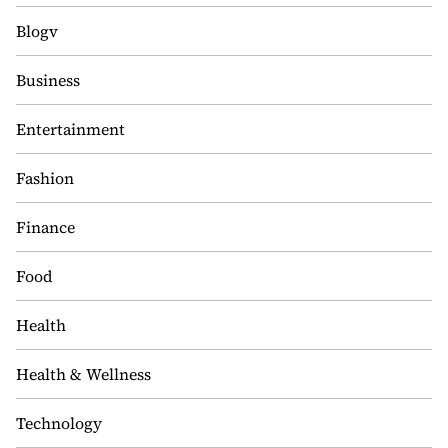
Blogv
Business
Entertainment
Fashion
Finance
Food
Health
Health & Wellness
Technology