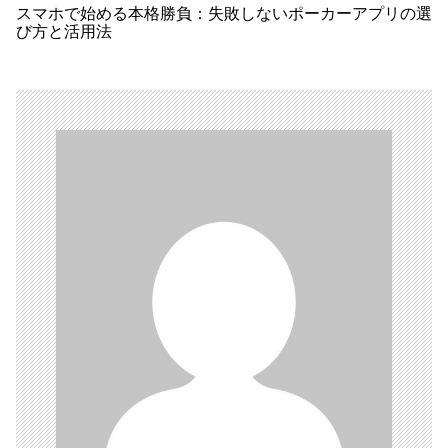
n
スマホで始める本格勝負：失敗しないポーカーアプリの選
び方と活用法
a
v
i
g
a
t
i
o
n