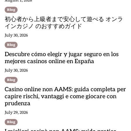
August 1, 2026
Blog
初心者から上級者まで安心して遊べる オンラ
インカジノ のおすすめガイド
July 30, 2026
Blog
Descubre cómo elegir y jugar seguro en los
mejores casinos online en España
July 30, 2026
Blog
Casino online non AAMS: guida completa per
capire rischi, vantaggi e come giocare con
prudenza
July 29, 2026
Blog