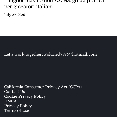
I migliori casinò non AAMS: guida pratica
per giocatori italiani
July 29, 2026
Let’s work together:
Poldned9386@hotmail.com
California Consumer Privacy Act (CCPA)
Contact Us
Cookie Privacy Policy
DMCA
Privacy Policy
Terms of Use