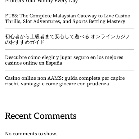
Protects Your Family Every Day
FU88: The Complete Malaysian Gateway to Live Casino
Thrills, Slot Adventures, and Sports Betting Mastery
初心者から上級者まで安心して遊べる オンラインカジノ
のおすすめガイド
Descubre cómo elegir y jugar seguro en los mejores
casinos online en España
Casino online non AAMS: guida completa per capire
rischi, vantaggi e come giocare con prudenza
Recent Comments
No comments to show.