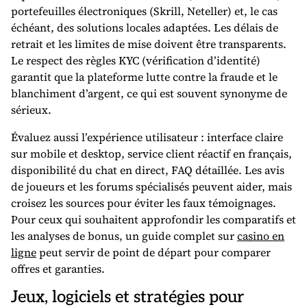
portefeuilles électroniques (Skrill, Neteller) et, le cas
échéant, des solutions locales adaptées. Les délais de
retrait et les limites de mise doivent être transparents.
Le respect des règles KYC (vérification d’identité)
garantit que la plateforme lutte contre la fraude et le
blanchiment d’argent, ce qui est souvent synonyme de
sérieux.
Évaluez aussi l’expérience utilisateur : interface claire
sur mobile et desktop, service client réactif en français,
disponibilité du chat en direct, FAQ détaillée. Les avis
de joueurs et les forums spécialisés peuvent aider, mais
croisez les sources pour éviter les faux témoignages.
Pour ceux qui souhaitent approfondir les comparatifs et
les analyses de bonus, un guide complet sur
casino en
ligne
peut servir de point de départ pour comparer
offres et garanties.
Jeux, logiciels et stratégies pour