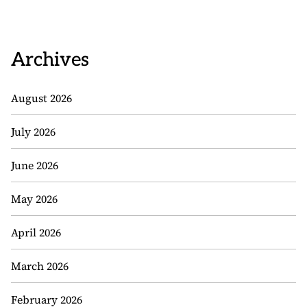
Archives
August 2026
July 2026
June 2026
May 2026
April 2026
March 2026
February 2026