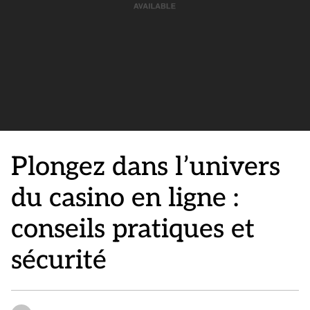
Plongez dans l’univers
du casino en ligne :
conseils pratiques et
sécurité