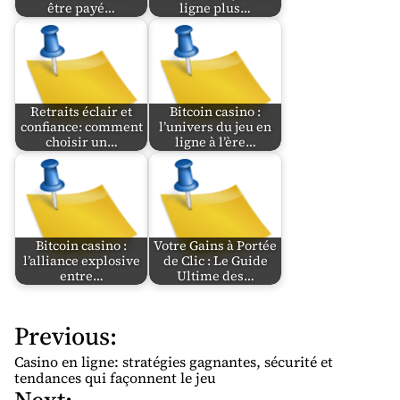
être payé…
ligne plus…
Retraits éclair et
Bitcoin casino :
confiance: comment
l’univers du jeu en
choisir un…
ligne à l’ère…
Bitcoin casino :
Votre Gains à Portée
l’alliance explosive
de Clic : Le Guide
entre…
Ultime des…
Previous:
P
o
Casino en ligne: stratégies gagnantes, sécurité et
s
tendances qui façonnent le jeu