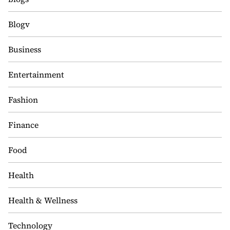
Blogv
Business
Entertainment
Fashion
Finance
Food
Health
Health & Wellness
Technology