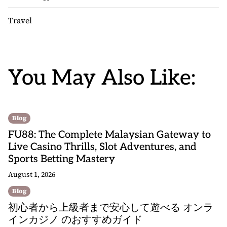
Travel
You May Also Like:
Blog
FU88: The Complete Malaysian Gateway to
Live Casino Thrills, Slot Adventures, and
Sports Betting Mastery
August 1, 2026
Blog
初心者から上級者まで安心して遊べる オンラ
インカジノ のおすすめガイド