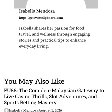
Isabella Mendoza
https://geteventclipboard.com
Isabella shares her passion for food,
travel, and wellness through engaging
stories and practical tips to enhance
everyday living.
You May Also Like
FU88: The Complete Malaysian Gateway to
Live Casino Thrills, Slot Adventures, and
Sports Betting Mastery
Isabella Mendoza
August 1, 2026