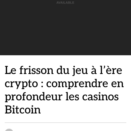
Le frisson du jeu à l’ère
crypto : comprendre en
profondeur les casinos
Bitcoin