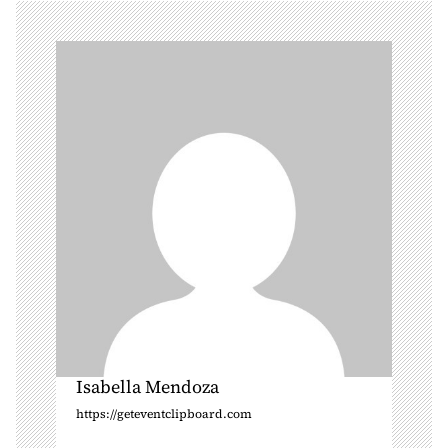
i
g
a
t
i
o
n
Isabella Mendoza
https://geteventclipboard.com