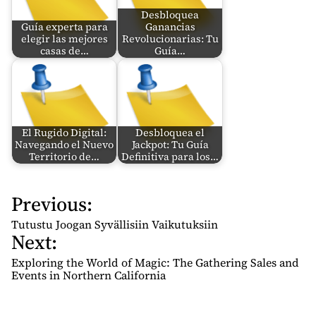
Desbloquea
Guía experta para
Ganancias
elegir las mejores
Revolucionarias: Tu
casas de…
Guía…
El Rugido Digital:
Desbloquea el
Navegando el Nuevo
Jackpot: Tu Guía
Territorio de…
Definitiva para los…
Previous:
P
o
Tutustu Joogan Syvällisiin Vaikutuksiin
Next:
s
t
Exploring the World of Magic: The Gathering Sales and
n
Events in Northern California
a
v