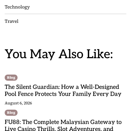
Technology
Travel
You May Also Like:
Blog
The Silent Guardian: How a Well-Designed
Pool Fence Protects Your Family Every Day
August 6, 2026
Blog
FU88: The Complete Malaysian Gateway to
Live Casino Thrills, Slot Adventures, and