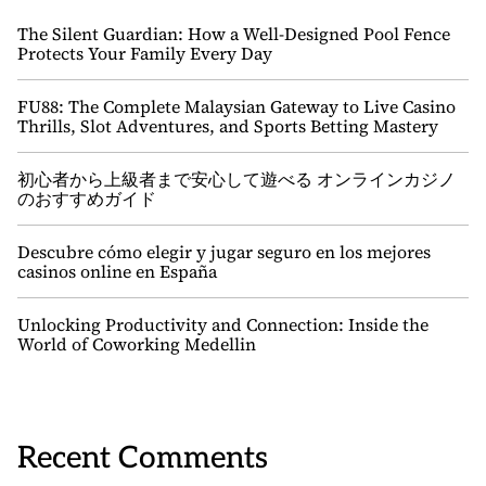
The Silent Guardian: How a Well-Designed Pool Fence
Protects Your Family Every Day
FU88: The Complete Malaysian Gateway to Live Casino
Thrills, Slot Adventures, and Sports Betting Mastery
初心者から上級者まで安心して遊べる オンラインカジノ
のおすすめガイド
Descubre cómo elegir y jugar seguro en los mejores
casinos online en España
Unlocking Productivity and Connection: Inside the
World of Coworking Medellin
Recent Comments