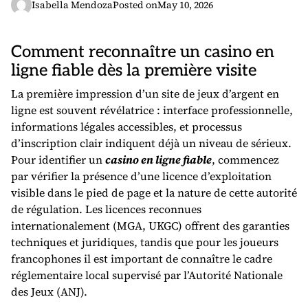
Isabella Mendoza
Posted on
May 10, 2026
Comment reconnaître un
casino en
ligne fiable
dès la première visite
La première impression d’un site de jeux d’argent en
ligne est souvent révélatrice : interface professionnelle,
informations légales accessibles, et processus
d’inscription clair indiquent déjà un niveau de sérieux.
Pour identifier un
casino en ligne fiable
, commencez
par vérifier la présence d’une licence d’exploitation
visible dans le pied de page et la nature de cette autorité
de régulation. Les licences reconnues
internationalement (MGA, UKGC) offrent des garanties
techniques et juridiques, tandis que pour les joueurs
francophones il est important de connaître le cadre
réglementaire local supervisé par l’Autorité Nationale
des Jeux (ANJ).