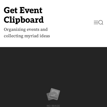
S
k
Get Event
i
p
Clipboard
t
M
S
o
e
e
c
Organizing events and
n
a
o
u
r
collecting myriad ideas
n
c
t
h
e
n
t