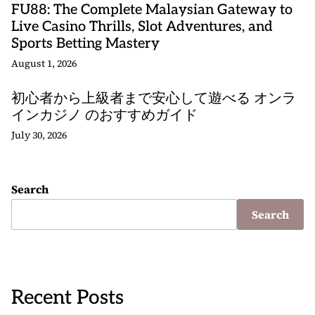
FU88: The Complete Malaysian Gateway to
Live Casino Thrills, Slot Adventures, and
Sports Betting Mastery
August 1, 2026
初心者から上級者まで安心して遊べる オンラ
インカジノ のおすすめガイド
July 30, 2026
Search
Search
Recent Posts