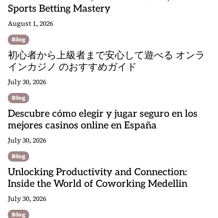
Sports Betting Mastery
August 1, 2026
Blog
初心者から上級者まで安心して遊べる オンラ
インカジノ のおすすめガイド
July 30, 2026
Blog
Descubre cómo elegir y jugar seguro en los
mejores casinos online en España
July 30, 2026
Blog
Unlocking Productivity and Connection:
Inside the World of Coworking Medellin
July 30, 2026
Blog