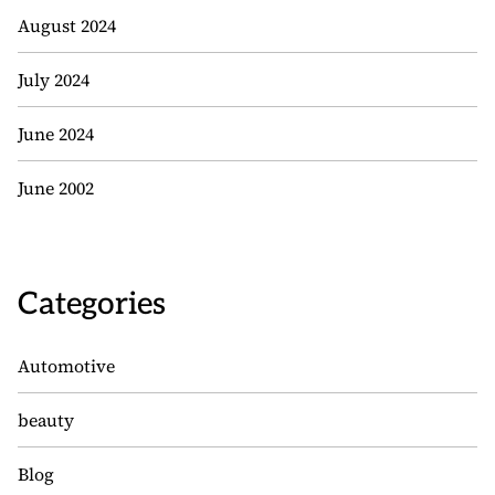
August 2024
July 2024
June 2024
June 2002
Categories
Automotive
beauty
Blog