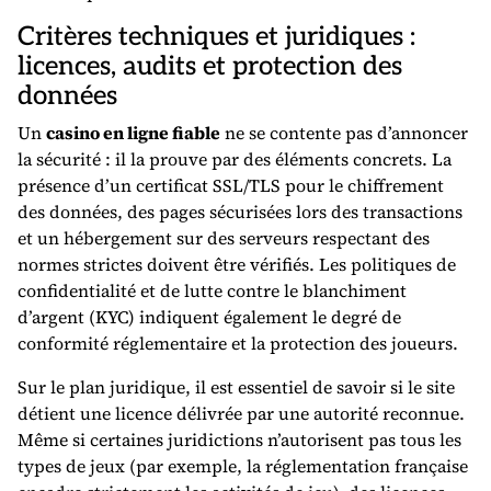
Critères techniques et juridiques :
licences, audits et protection des
données
Un
casino en ligne fiable
ne se contente pas d’annoncer
la sécurité : il la prouve par des éléments concrets. La
présence d’un certificat SSL/TLS pour le chiffrement
des données, des pages sécurisées lors des transactions
et un hébergement sur des serveurs respectant des
normes strictes doivent être vérifiés. Les politiques de
confidentialité et de lutte contre le blanchiment
d’argent (KYC) indiquent également le degré de
conformité réglementaire et la protection des joueurs.
Sur le plan juridique, il est essentiel de savoir si le site
détient une licence délivrée par une autorité reconnue.
Même si certaines juridictions n’autorisent pas tous les
types de jeux (par exemple, la réglementation française