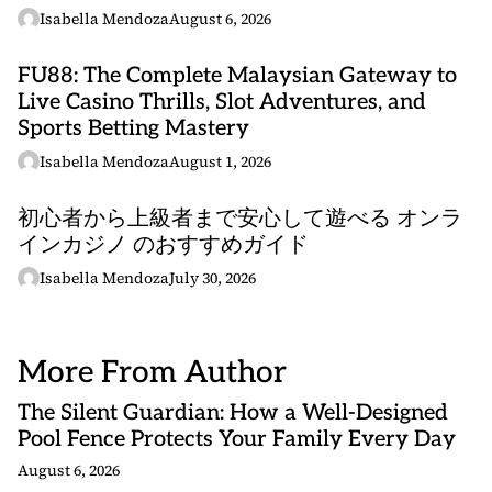
Isabella Mendoza
August 6, 2026
FU88: The Complete Malaysian Gateway to
Live Casino Thrills, Slot Adventures, and
Sports Betting Mastery
Isabella Mendoza
August 1, 2026
初心者から上級者まで安心して遊べる オンラ
インカジノ のおすすめガイド
Isabella Mendoza
July 30, 2026
More From Author
The Silent Guardian: How a Well-Designed
Pool Fence Protects Your Family Every Day
August 6, 2026