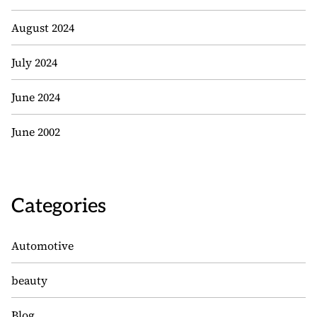
August 2024
July 2024
June 2024
June 2002
Categories
Automotive
beauty
Blog