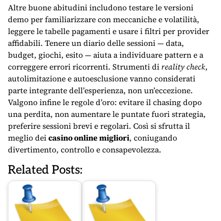
Altre buone abitudini includono testare le versioni
demo per familiarizzare con meccaniche e volatilità,
leggere le tabelle pagamenti e usare i filtri per provider
affidabili. Tenere un diario delle sessioni — data,
budget, giochi, esito — aiuta a individuare pattern e a
correggere errori ricorrenti. Strumenti di
reality check
,
autolimitazione e autoesclusione vanno considerati
parte integrante dell’esperienza, non un’eccezione.
Valgono infine le regole d’oro: evitare il chasing dopo
una perdita, non aumentare le puntate fuori strategia,
preferire sessioni brevi e regolari. Così si sfrutta il
meglio dei
casino online migliori
, coniugando
divertimento, controllo e consapevolezza.
Related Posts: