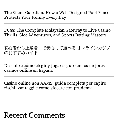
The Silent Guardian: How a Well-Designed Pool Fence
Protects Your Family Every Day
FU88: The Complete Malaysian Gateway to Live Casino
Thrills, Slot Adventures, and Sports Betting Mastery
初心者から上級者まで安心して遊べる オンラインカジノ
のおすすめガイド
Descubre cómo elegir y jugar seguro en los mejores
casinos online en España
Casino online non AAMS: guida completa per capire
rischi, vantaggi e come giocare con prudenza
Recent Comments