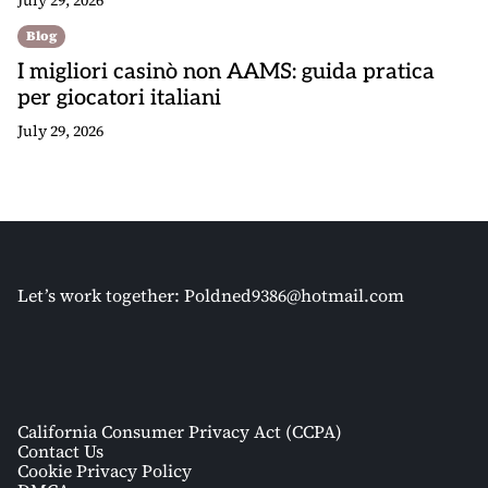
July 29, 2026
Blog
I migliori casinò non AAMS: guida pratica
per giocatori italiani
July 29, 2026
Let’s work together:
Poldned9386@hotmail.com
California Consumer Privacy Act (CCPA)
Contact Us
Cookie Privacy Policy