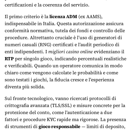
certificazioni e la coerenza del servizio.
Il primo criterio è la
licenza ADM
(ex AAMS),
indispensabile in Italia. Questa autorizzazione assicura
conformità normativa, tutela dei fondi e controllo delle
procedure. Altrettanto cruciale è l’uso di generatori di
numeri casuali (RNG) certificati e l’audit periodico di
enti indipendenti. I
migliori casino online
evidenziano il
RTP
per singolo gioco, indicando percentuali realistiche
e verificabili. Quando un operatore comunica in modo
chiaro come vengono calcolate le probabilità e come
sono testati i giochi, la fiducia cresce e l’esperienza
diventa più solida.
Sul fronte tecnologico, vanno ricercati protocolli di
crittografia avanzata (TLS/SSL) e misure concrete per la
protezione del conto, come l’autenticazione a due
fattori e procedure KYC rapide ma rigorose. La presenza
di strumenti di
gioco responsabile
— limiti di deposito,