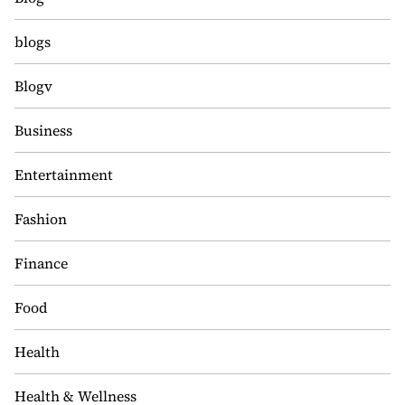
blogs
Blogv
Business
Entertainment
Fashion
Finance
Food
Health
Health & Wellness