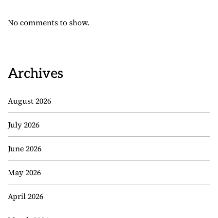
No comments to show.
Archives
August 2026
July 2026
June 2026
May 2026
April 2026