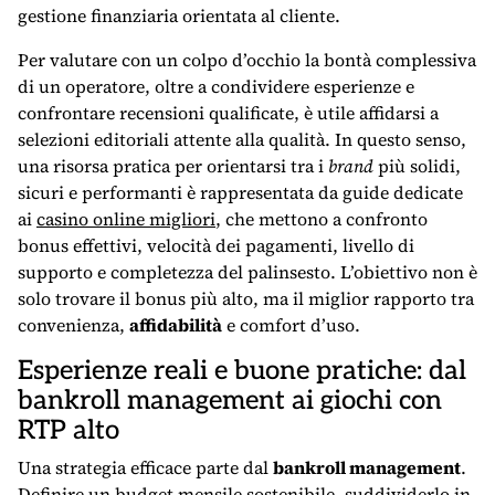
gestione finanziaria orientata al cliente.
Per valutare con un colpo d’occhio la bontà complessiva
di un operatore, oltre a condividere esperienze e
confrontare recensioni qualificate, è utile affidarsi a
selezioni editoriali attente alla qualità. In questo senso,
una risorsa pratica per orientarsi tra i
brand
più solidi,
sicuri e performanti è rappresentata da guide dedicate
ai
casino online migliori
, che mettono a confronto
bonus effettivi, velocità dei pagamenti, livello di
supporto e completezza del palinsesto. L’obiettivo non è
solo trovare il bonus più alto, ma il miglior rapporto tra
convenienza,
affidabilità
e comfort d’uso.
Esperienze reali e buone pratiche: dal
bankroll management ai giochi con
RTP alto
Una strategia efficace parte dal
bankroll management
.
Definire un budget mensile sostenibile, suddividerlo in