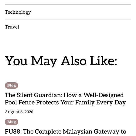
Technology
Travel
You May Also Like:
Blog
The Silent Guardian: How a Well-Designed
Pool Fence Protects Your Family Every Day
August 6, 2026
Blog
FU88: The Complete Malaysian Gateway to