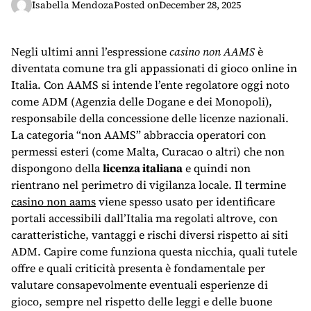
Isabella Mendoza
Posted on
December 28, 2025
Negli ultimi anni l’espressione
casino non AAMS
è
diventata comune tra gli appassionati di gioco online in
Italia. Con AAMS si intende l’ente regolatore oggi noto
come ADM (Agenzia delle Dogane e dei Monopoli),
responsabile della concessione delle licenze nazionali.
La categoria “non AAMS” abbraccia operatori con
permessi esteri (come Malta, Curacao o altri) che non
dispongono della
licenza italiana
e quindi non
rientrano nel perimetro di vigilanza locale. Il termine
casino non aams
viene spesso usato per identificare
portali accessibili dall’Italia ma regolati altrove, con
caratteristiche, vantaggi e rischi diversi rispetto ai siti
ADM. Capire come funziona questa nicchia, quali tutele
offre e quali criticità presenta è fondamentale per
valutare consapevolmente eventuali esperienze di
gioco, sempre nel rispetto delle leggi e delle buone