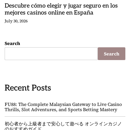
Descubre cómo elegir y jugar seguro en los
mejores casinos online en España
July 30, 2026
Search
Search
Recent Posts
FU88: The Complete Malaysian Gateway to Live Casino
Thrills, Slot Adventures, and Sports Betting Mastery
初心者から上級者まで安心して遊べる オンラインカジノ
のおすすめガイド