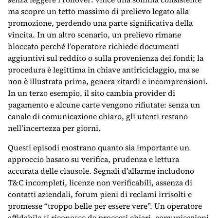
ma scopre un tetto massimo di prelievo legato alla
promozione, perdendo una parte significativa della
vincita. In un altro scenario, un prelievo rimane
bloccato perché l’operatore richiede documenti
aggiuntivi sul reddito o sulla provenienza dei fondi; la
procedura è legittima in chiave antiriciclaggio, ma se
non è illustrata prima, genera ritardi e incomprensioni.
In un terzo esempio, il sito cambia provider di
pagamento e alcune carte vengono rifiutate: senza un
canale di comunicazione chiaro, gli utenti restano
nell’incertezza per giorni.
Questi episodi mostrano quanto sia importante un
approccio basato su verifica, prudenza e lettura
accurata delle clausole. Segnali d’allarme includono
T&C incompleti, licenze non verificabili, assenza di
contatti aziendali, forum pieni di reclami irrisolti e
promesse “troppo belle per essere vere”. Un operatore
affidabile si riconosce da processi chiari, comunicazioni