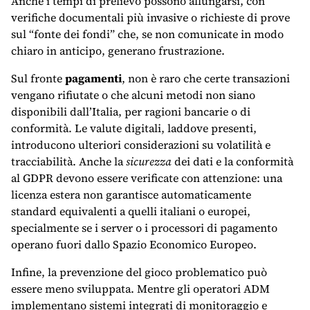
Anche i tempi di prelievo possono allungarsi, con
verifiche documentali più invasive o richieste di prove
sul “fonte dei fondi” che, se non comunicate in modo
chiaro in anticipo, generano frustrazione.
Sul fronte
pagamenti
, non è raro che certe transazioni
vengano rifiutate o che alcuni metodi non siano
disponibili dall’Italia, per ragioni bancarie o di
conformità. Le valute digitali, laddove presenti,
introducono ulteriori considerazioni su volatilità e
tracciabilità. Anche la
sicurezza
dei dati e la conformità
al GDPR devono essere verificate con attenzione: una
licenza estera non garantisce automaticamente
standard equivalenti a quelli italiani o europei,
specialmente se i server o i processori di pagamento
operano fuori dallo Spazio Economico Europeo.
Infine, la prevenzione del gioco problematico può
essere meno sviluppata. Mentre gli operatori ADM
implementano sistemi integrati di monitoraggio e