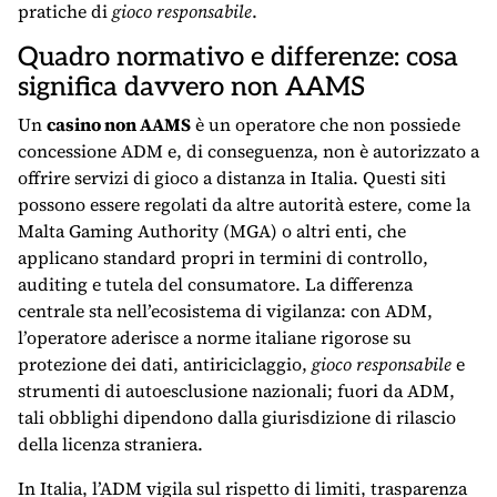
pratiche di
gioco responsabile
.
Quadro normativo e differenze: cosa
significa davvero non AAMS
Un
casino non AAMS
è un operatore che non possiede
concessione ADM e, di conseguenza, non è autorizzato a
offrire servizi di gioco a distanza in Italia. Questi siti
possono essere regolati da altre autorità estere, come la
Malta Gaming Authority (MGA) o altri enti, che
applicano standard propri in termini di controllo,
auditing e tutela del consumatore. La differenza
centrale sta nell’ecosistema di vigilanza: con ADM,
l’operatore aderisce a norme italiane rigorose su
protezione dei dati, antiriciclaggio,
gioco responsabile
e
strumenti di autoesclusione nazionali; fuori da ADM,
tali obblighi dipendono dalla giurisdizione di rilascio
della licenza straniera.
In Italia, l’ADM vigila sul rispetto di limiti, trasparenza