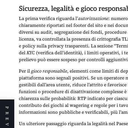
Sicurezza, legalità e gioco responsa
La prima verifica riguarda l’
autorizzazione
: numero 
chiaramente riportati nel footer del sito e nei doc
diversi su audit, segregazione dei fondi, procedure
licenza, va controllata la presenza di crittografia TL
e policy sulla privacy trasparenti. La sezione “Term
del
KYC
(verifica dell’identità), i limiti operativi, i
prelievo può essere sospeso per controlli aggiuntivi
Per il
gioco responsabile
, elementi come limiti di dep
piattaforma sono segnali positivi. Se un operatore 
gestibili dall’area utente, riduce l’attrito e favoris
funzioni o procedure di disattivazione complesse è
chiarezza sulle probabilità: RTP indicato per ciascu
contributo dei giochi al wagering e regole per i tav
informazioni sono pubbliche e verificabili, più l’amb
Un ulteriore passaggio riguarda la legalità nel Pae