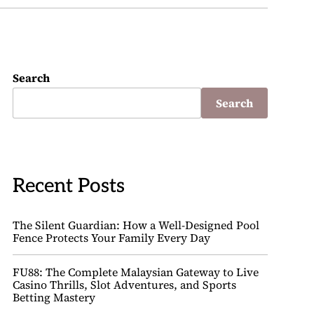
Search
Search
Recent Posts
The Silent Guardian: How a Well-Designed Pool
Fence Protects Your Family Every Day
FU88: The Complete Malaysian Gateway to Live
Casino Thrills, Slot Adventures, and Sports
Betting Mastery