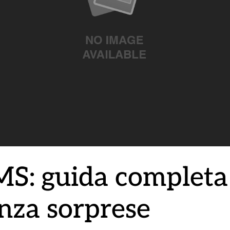
: guida completa 
enza sorprese