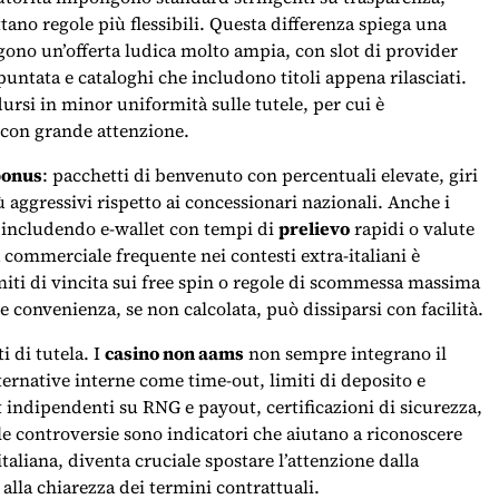
ttano regole più flessibili. Questa differenza spiega una
gono un’offerta ludica molto ampia, con slot di provider
 puntata e cataloghi che includono titoli appena rilasciati.
dursi in minor uniformità sulle tutele, per cui è
con grande attenzione.
bonus
: pacchetti di benvenuto con percentuali elevate, giri
ù aggressivi rispetto ai concessionari nazionali. Anche i
 includendo e-wallet con tempi di
prelievo
rapidi o valute
 commerciale frequente nei contesti extra-italiani è
limiti di vincita sui free spin o regole di scommessa massima
convenienza, se non calcolata, può dissiparsi con facilità.
i di tutela. I
casino non aams
non sempre integrano il
ernative interne come time-out, limiti di deposito e
t indipendenti su RNG e payout, certificazioni di sicurezza,
le controversie sono indicatori che aiutano a riconoscere
 italiana, diventa cruciale spostare l’attenzione dalla
alla chiarezza dei termini contrattuali.