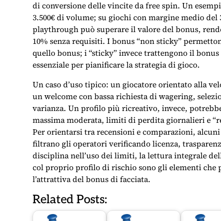
di conversione delle vincite da free spin. Un esem
3.500€ di volume; su giochi con margine medio del 3-
playthrough può superare il valore del bonus, rend
10% senza requisiti. I bonus “non sticky” permettono
quello bonus; i “sticky” invece trattengono il bonu
essenziale per pianificare la strategia di gioco.
Un caso d’uso tipico: un giocatore orientato alla ve
un welcome con bassa richiesta di wagering, selezi
varianza. Un profilo più ricreativo, invece, potrebb
massima moderata, limiti di perdita giornalieri e “r
Per orientarsi tra recensioni e comparazioni, alcuni
filtrano gli operatori verificando licenza, trasparen
disciplina nell’uso dei limiti, la lettura integrale d
col proprio profilo di rischio sono gli elementi che
l’attrattiva del bonus di facciata.
Related Posts: