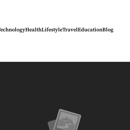
Technology
Health
Lifestyle
Travel
Education
Blog