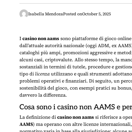
Isabella Mendoza
Posted on
October 5, 2025
I
casino non aams
sono piattaforme di gioco online 
dall’attuale autorità nazionale (oggi ADM, ex AAMS
cataloghi più ampi, promozioni aggressive e metodi d
alcuni casi, criptovalute. Allo stesso tempo, la manc
sostanziali in termini di tutele, procedure e gestio
tipo di
licenza
utilizzano e quali strumenti adottano 
problemi operativi e finanziari. Di seguito, un perco
sostenibilità del gioco, con esempi pratici su bonu
davvero la differenza.
Cosa sono i casino non AAMS e perc
La definizione di
casino non aams
si riferisce a op
AAMS
) ma operano con altre licenze internazional
normativo varia in base alla giurisdizione: alcune 