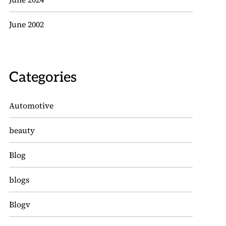
June 2002
Categories
Automotive
beauty
Blog
blogs
Blogv