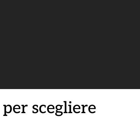
per scegliere