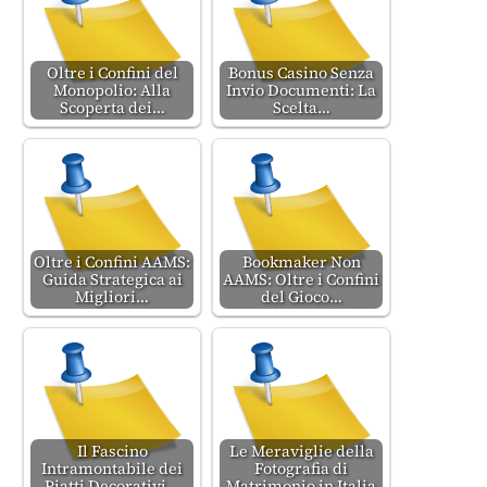
Oltre i Confini del
Bonus Casino Senza
Monopolio: Alla
Invio Documenti: La
Scoperta dei…
Scelta…
Oltre i Confini AAMS:
Bookmaker Non
Guida Strategica ai
AAMS: Oltre i Confini
Migliori…
del Gioco…
Il Fascino
Le Meraviglie della
Intramontabile dei
Fotografia di
Piatti Decorativi…
Matrimonio in Italia