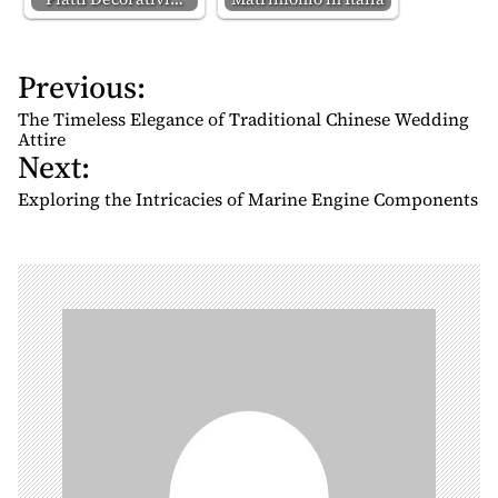
Previous:
P
o
The Timeless Elegance of Traditional Chinese Wedding
s
Attire
Next:
t
n
Exploring the Intricacies of Marine Engine Components
a
v
i
g
a
t
i
o
n