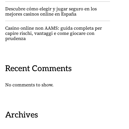
Descubre cómo elegir y jugar seguro en los
mejores casinos online en España
Casino online non AAMS: guida completa per
capire rischi, vantaggi e come giocare con
prudenza
Recent Comments
No comments to show.
Archives