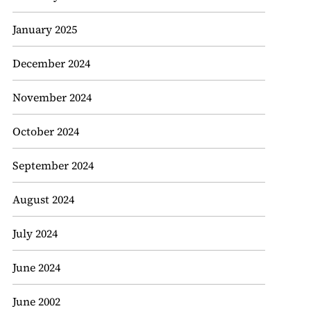
January 2025
December 2024
November 2024
October 2024
September 2024
August 2024
July 2024
June 2024
June 2002