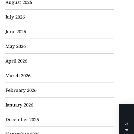
August 2026
July 2026
June 2026
May 2026
April 2026
March 2026
February 2026
January 2026
December 2025