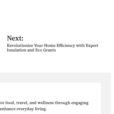
Next:
Revolutionize Your Home Efficiency with Expert
Insulation and Eco Grants
 for food, travel, and wellness through engaging
o enhance everyday living.