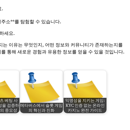
.
주소**를 탐험할 수 있습니다.
하세요.
지는 이유는 무엇인지, 어떤 정보와 커뮤니티가 존재하는지를
를 통해 새로운 경험과 유용한 정보를 얻을 수 있을 것입니다.
츠 베팅 사
익명성을 지키는 게임:
성을 검증하
메타버스에서 슬롯 게임
KYC 인증 없는 온라인
의 중요성
의 혁신과 진화
카지노 완전 가이드