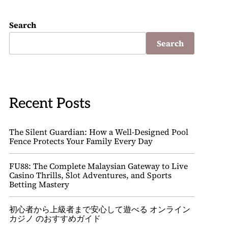
Search
Search
Recent Posts
The Silent Guardian: How a Well-Designed Pool
Fence Protects Your Family Every Day
FU88: The Complete Malaysian Gateway to Live
Casino Thrills, Slot Adventures, and Sports
Betting Mastery
初心者から上級者まで安心して遊べる オンライン
カジノ のおすすめガイド