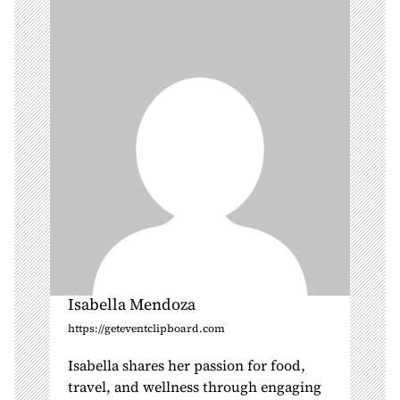
a
t
i
o
n
Isabella Mendoza
https://geteventclipboard.com
Isabella shares her passion for food,
travel, and wellness through engaging