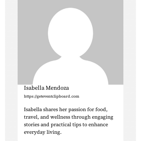
i
o
n
Isabella Mendoza
https://geteventclipboard.com
Isabella shares her passion for food,
travel, and wellness through engaging
stories and practical tips to enhance
everyday living.