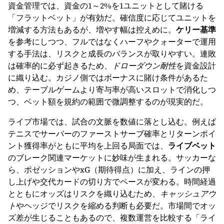
資金管理では、資金の1～2%を1ユニットとして賭ける
「フラットベット」が有効だ。確信度に応じてユニットを
増減する方法もあるが、増やす幅は控えめに。
ケリー基準
を参考にしつつ、フルではなくハーフやクォーターで運用
する手法は、リスクと成長のバランスが取りやすい。連敗
は確率的に必ず起きるため、
ドローダウン耐性
を資金設計
に織り込む。カジノ側ではボーナスに賭け条件があるた
め、テーブルゲームより寄与率が高いスロットで消化しつ
つ、ベット額を規約の範囲で微調整するのが現実的だ。
ライブ市場では、試合の文脈を数値に落とし込む。例えば
テニスでサーバーのファーストサーブ確率とリターンポイ
ント獲得率がともに平均を上回る局面では、
ライブベット
のブレーク関連マーケットに妙味が生まれる。サッカーな
ら、ポゼッションやxG（期待得点）に加え、ラインの押
し上げや交代カードの切り方でペースが変わる。時間経過
とともにオッズはリスクを織り込むため、
キャッシュアウ
ト
やヘッジでリスクを縮める判断も必要だ。市場間でオッ
ズ差が生じることもあるので、複数運営を比較する「ライ