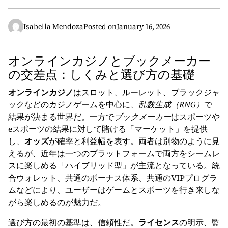
Isabella Mendoza
Posted on
January 16, 2026
オンラインカジノとブックメーカー
の交差点：しくみと選び方の基礎
オンラインカジノ
はスロット、ルーレット、ブラックジャ
ックなどのカジノゲームを中心に、
乱数生成（RNG）
で
結果が決まる世界だ。一方で
ブックメーカー
はスポーツや
eスポーツの結果に対して賭ける「マーケット」を提供
し、
オッズ
が確率と利益幅を表す。両者は別物のように見
えるが、近年は一つのプラットフォームで両方をシームレ
スに楽しめる「ハイブリッド型」が主流となっている。統
合ウォレット、共通のボーナス体系、共通のVIPプログラ
ムなどにより、ユーザーはゲームとスポーツを行き来しな
がら楽しめるのが魅力だ。
選び方の最初の基準は、信頼性だ。
ライセンス
の明示、監