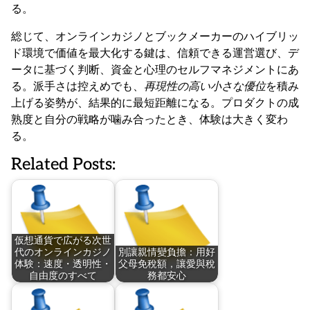
る。
総じて、オンラインカジノとブックメーカーのハイブリッ
ド環境で価値を最大化する鍵は、信頼できる運営選び、デ
ータに基づく判断、資金と心理のセルフマネジメントにあ
る。派手さは控えめでも、
再現性の高い小さな優位
を積み
上げる姿勢が、結果的に最短距離になる。プロダクトの成
熟度と自分の戦略が噛み合ったとき、体験は大きく変わ
る。
Related Posts:
仮想通貨で広がる次世
代のオンラインカジノ
別讓親情變負擔：用好
体験：速度・透明性・
父母免稅額，讓愛與稅
自由度のすべて
務都安心