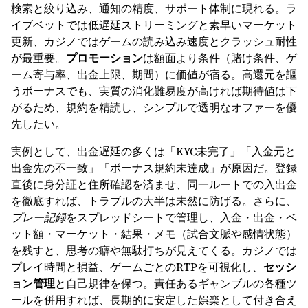
検索と絞り込み、通知の精度、サポート体制に現れる。ラ
イブベットでは低遅延ストリーミングと素早いマーケット
更新、カジノではゲームの読み込み速度とクラッシュ耐性
が最重要。
プロモーション
は額面より条件（賭け条件、ゲ
ーム寄与率、出金上限、期間）に価値が宿る。高還元を謳
うボーナスでも、実質の消化難易度が高ければ期待値は下
がるため、規約を精読し、シンプルで透明なオファーを優
先したい。
実例として、出金遅延の多くは「KYC未完了」「入金元と
出金先の不一致」「ボーナス規約未達成」が原因だ。登録
直後に身分証と住所確認を済ませ、同一ルートでの入出金
を徹底すれば、トラブルの大半は未然に防げる。さらに、
プレー記録
をスプレッドシートで管理し、入金・出金・ベ
ット額・マーケット・結果・メモ（試合文脈や感情状態）
を残すと、思考の癖や無駄打ちが見えてくる。カジノでは
プレイ時間と損益、ゲームごとのRTPを可視化し、
セッシ
ョン管理
と自己規律を保つ。責任あるギャンブルの各種ツ
ールを併用すれば、長期的に安定した娯楽として付き合え