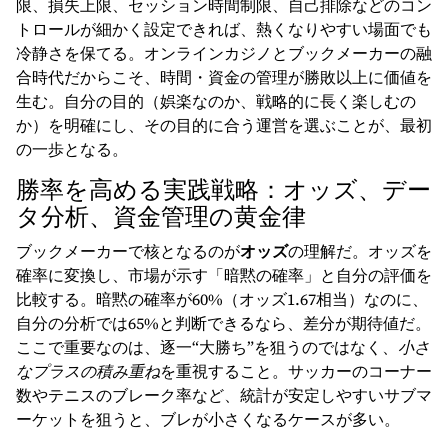
限、損失上限、セッション時間制限、自己排除などのコン
トロールが細かく設定できれば、熱くなりやすい場面でも
冷静さを保てる。オンラインカジノとブックメーカーの融
合時代だからこそ、時間・資金の管理が勝敗以上に価値を
生む。自分の目的（娯楽なのか、戦略的に長く楽しむの
か）を明確にし、その目的に合う運営を選ぶことが、最初
の一歩となる。
勝率を高める実践戦略：オッズ、デー
タ分析、資金管理の黄金律
ブックメーカーで核となるのが
オッズ
の理解だ。オッズを
確率に変換し、市場が示す「暗黙の確率」と自分の評価を
比較する。暗黙の確率が60%（オッズ1.67相当）なのに、
自分の分析では65%と判断できるなら、差分が期待値だ。
ここで重要なのは、逐一“大勝ち”を狙うのではなく、
小さ
なプラスの積み重ね
を重視すること。サッカーのコーナー
数やテニスのブレーク率など、統計が安定しやすいサブマ
ーケットを狙うと、ブレが小さくなるケースが多い。