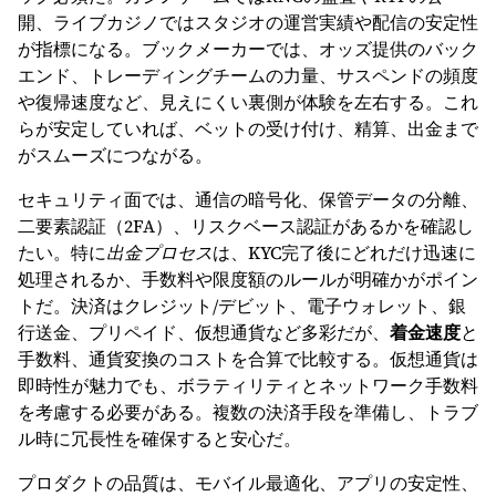
開、ライブカジノではスタジオの運営実績や配信の安定性
が指標になる。ブックメーカーでは、オッズ提供のバック
エンド、トレーディングチームの力量、サスペンドの頻度
や復帰速度など、見えにくい裏側が体験を左右する。これ
らが安定していれば、ベットの受け付け、精算、出金まで
がスムーズにつながる。
セキュリティ面では、通信の暗号化、保管データの分離、
二要素認証（2FA）、リスクベース認証があるかを確認し
たい。特に
出金プロセス
は、KYC完了後にどれだけ迅速に
処理されるか、手数料や限度額のルールが明確かがポイン
トだ。決済はクレジット/デビット、電子ウォレット、銀
行送金、プリペイド、仮想通貨など多彩だが、
着金速度
と
手数料、通貨変換のコストを合算で比較する。仮想通貨は
即時性が魅力でも、ボラティリティとネットワーク手数料
を考慮する必要がある。複数の決済手段を準備し、トラブ
ル時に冗長性を確保すると安心だ。
プロダクトの品質は、モバイル最適化、アプリの安定性、