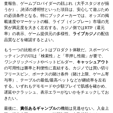
査報告、ゲームプロバイダーの顔ぶれ（大手スタジオが揃
うか）、
決済の透明性
といった項目は、安心して遊ぶため
の必須条件となる。特にブックメーカーでは、オッズの掲
載速度やマーケットの幅、ライブ（インプレー）市場の充
実が満足度を大きく左右する。カジノ側ではRTP（還元
率）の表示、ゲーム提供元の多様性、
ライブカジノ
の配信
品質などを確認するとよい。
もう一つの比較ポイントはプロダクト体験だ。スポーツベ
ッティングのUIは「検索性」と「早押し性能」が要で、
ワンクリックベット
やベットビルダー、
キャッシュアウト
の可用性は勝率と利便性に直結する。カジノでは買い切り
フリースピン、ボーナスの賭け条件（賭け上限、ゲーム寄
与率）、テーブルの最低/最高ベットなどが継続率を左右
する。いずれもデモモードや少額プレイで肌感を確かめ、
遅延やクラッシュ、表示エラーがないかをチェックしてお
きたい。
最後に、
責任あるギャンブル
の機能は見逃せない。入金上