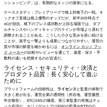
ンショッピング」は、長期的なエッジの源泉になる。
ケーススタディ：プレミアリーグで格上対格下の一戦。キ
ックオフ直後は格上優勢のオッズだが、前半20分時点で
xGが拮抗、格下のプレス成功数が上回る場面では、ダブ
ルチャンスやハンディキャップのラインが市場より遅れて
調整されることがある。こうした小さな歪みを拾い続ける
ことが、派手な一撃よりも成果につながりやすい。運営の
質や市場の鮮度を確かめるには、
オンライン カジノ ブッ
ク メーカー
の比較やレビューを通じて、速度・深さ・手
数料の違いを把握するのが近道だ。
ライセンス・セキュリティ・決済と
プロダクト品質：長く安心して遊ぶ
ために
プラットフォームの信頼性は、
ライセンス
と監査の体制で
大きく差が出る。運営企業の透明性（所在地、運営履歴、
年次報告）、
KYC/AML
の徹底、第三者監査の有無はチェ
ック必須だ。カジノゲームではRNGの監査やRTPの公