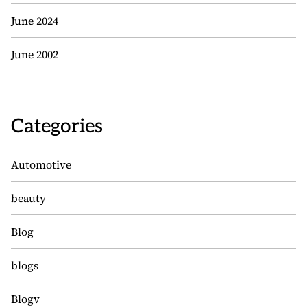
June 2024
June 2002
Categories
Automotive
beauty
Blog
blogs
Blogv