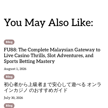
You May Also Like:
Blog
FU88: The Complete Malaysian Gateway to
Live Casino Thrills, Slot Adventures, and
Sports Betting Mastery
August 1, 2026
Blog
初心者から上級者まで安心して遊べる オンラ
インカジノ のおすすめガイド
July 30, 2026
Blog