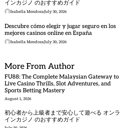
インカジノ のおすすめガイド
Isabella Mendoza
July 30, 2026
Descubre cómo elegir y jugar seguro en los
mejores casinos online en España
Isabella Mendoza
July 30, 2026
More From Author
FU88: The Complete Malaysian Gateway to
Live Casino Thrills, Slot Adventures, and
Sports Betting Mastery
August 1, 2026
初心者から上級者まで安心して遊べる オンラ
インカジノ のおすすめガイド
July 30, 2026