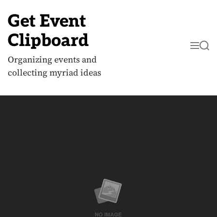
S
k
Get Event
i
p
Clipboard
t
M
S
o
e
e
c
Organizing events and
n
a
o
u
r
collecting myriad ideas
n
c
t
h
e
n
t