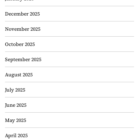
December 2025
November 2025
October 2025
September 2025
August 2025
July 2025
June 2025
May 2025
April 2025