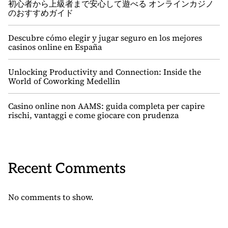
初心者から上級者まで安心して遊べる オンラインカジノ
のおすすめガイド
Descubre cómo elegir y jugar seguro en los mejores
casinos online en España
Unlocking Productivity and Connection: Inside the
World of Coworking Medellin
Casino online non AAMS: guida completa per capire
rischi, vantaggi e come giocare con prudenza
Recent Comments
No comments to show.