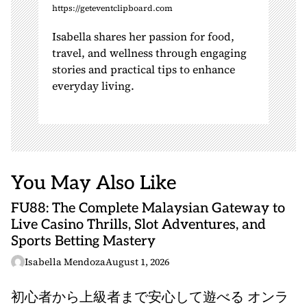
https://geteventclipboard.com
Isabella shares her passion for food,
travel, and wellness through engaging
stories and practical tips to enhance
everyday living.
You May Also Like
FU88: The Complete Malaysian Gateway to
Live Casino Thrills, Slot Adventures, and
Sports Betting Mastery
Isabella Mendoza
August 1, 2026
初心者から上級者まで安心して遊べる オンラ