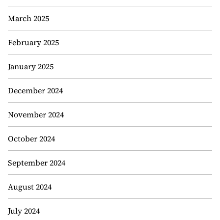
March 2025
February 2025
January 2025
December 2024
November 2024
October 2024
September 2024
August 2024
July 2024