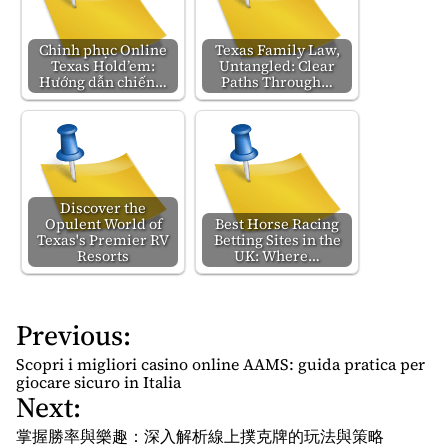
Chinh phục Online
Texas Family Law,
Texas Hold’em:
Untangled: Clear
Hướng dẫn chiến…
Paths Through…
Discover the
Opulent World of
Best Horse Racing
Texas's Premier RV
Betting Sites in the
Resorts
UK: Where…
Previous:
P
o
Scopri i migliori casino online AAMS: guida pratica per
s
giocare sicuro in Italia
Next:
t
n
掌握勝率與樂趣：深入解析線上撲克牌的玩法與策略