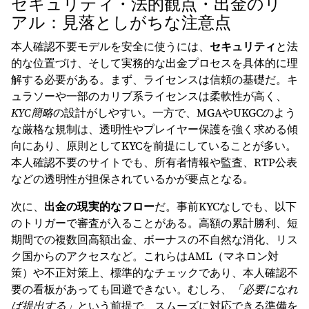
セキュリティ・法的観点・出金のリ
アル：見落としがちな注意点
本人確認不要モデルを安全に使うには、
セキュリティ
と法
的な位置づけ、そして実務的な出金プロセスを具体的に理
解する必要がある。まず、ライセンスは信頼の基礎だ。キ
ュラソーや一部のカリブ系ライセンスは柔軟性が高く、
KYC簡略
の設計がしやすい。一方で、MGAやUKGCのよう
な厳格な規制は、透明性やプレイヤー保護を強く求める傾
向にあり、原則としてKYCを前提にしていることが多い。
本人確認不要のサイトでも、所有者情報や監査、RTP公表
などの透明性が担保されているかが要点となる。
次に、
出金の現実的なフロー
だ。事前KYCなしでも、以下
のトリガーで審査が入ることがある。高額の累計勝利、短
期間での複数回高額出金、ボーナスの不自然な消化、リス
ク国からのアクセスなど。これらはAML（マネロン対
策）や不正対策上、標準的なチェックであり、本人確認不
要の看板があっても回避できない。むしろ、
「必要になれ
ば提出する」
という前提で、スムーズに対応できる準備を