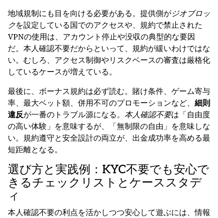
地域規制にも目を向ける必要がある。提供側が
ジオブロッ
ク
を設定している国でのアクセスや、規約で禁止された
VPNの使用は、アカウント停止や没収の典型的な要因
だ。本人確認不要だからといって、規約が緩いわけではな
い。むしろ、アクセス制御やリスクベースの審査は厳格化
しているケースが増えている。
最後に、ボーナス規約は必ず読む。賭け条件、ゲーム寄与
率、最大ベット額、併用不可のプロモーションなど、
細則
違反
が一番のトラブル源になる。
本人確認不要
は「自由度
の高い体験」を意味するが、「無制限の自由」を意味しな
い。規約遵守と安全設計の両立が、出金成功率を高める最
短距離となる。
選び方と実践例：KYC不要でも安心で
きるチェックリストとケーススタデ
ィ
本人確認不要の利点を活かしつつ安心して遊ぶには、情報