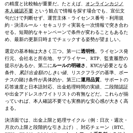
の精度と比較軸が重要だ。たとえば、
オンラインカジノ
本人確認不要
という観点で情報を探す場合でも、宣伝文
句だけで判断せず、運営主体・ライセンス番号・利用規
約・決済ルール・セキュリティ実装を一次情報で突き合わ
せる。短期的なキャンペーンで条件が変わることもあるた
め、最新の更新日時までチェックする姿勢が望ましい。
選定の基本軸は大きく三つ。第一に
透明性
。ライセンス発
行元、会社名と所在地、サプライヤー、RTP、監査履歴の
提示があるか。第二に
ルールの明確さ
。KYCが必要となる
条件、
累計出金額のしきい値
、リスクフラグの基準、ボー
ナスの賭け条件が具体的か。第三に
運用品質
。サポートの
応答速度と日本語対応、出金処理時間の実績、二段階認証
や出金アドレスホワイトリストの有無などだ。これらが揃
っていれば、本人確認不要でも実務的な安心感が大きく高
まる。
決済面では、出金上限と処理サイクル（例：日次・週次・
月次の上限と段階的な引き上げ）、対応チェーン（BTC、