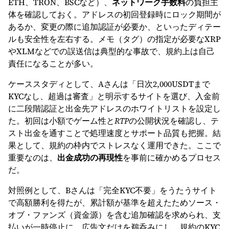
ETH、TRON、BSCなど）、
ネットワーク手数料
の負担主
体を確認しておく。アドレスの初回登録時にロック期間が
あるか、変更の際に追加認証が必要か、といったディテー
ルも安全性を左右する。メモ（タグ）の指定が必要なXRP
やXLMなどでの誤送信は典型的な事故で、規約上は自己
責任になることが多い。
ケーススタディとして、Aさんは「日次2,000USDTまで
KYCなし、超過は審査」と明示するサイトを選び、入金前
に二段階認証と出金先アドレスのホワイトリストを設定し
た。初回は小額でゲーム性と
RTP
の公開状況を確認し、テ
スト出金を通すことで処理速度とサポート品質も把握。結
果として、規約の枠内でストレスなく運用できた。ここで
重要なのは、
出金成功の再現性
を事前に確かめるプロセス
だ。
対照例として、Bさんは「完全KYC不要」をうたうサイト
で高額勝利を得たが、累計額が基準を超えたためソース・
オブ・ファンズ（資金源）を含む追加確認を求められ、支
払いが一時停止に。広告文だけを鵜呑みにし、規約のKYC