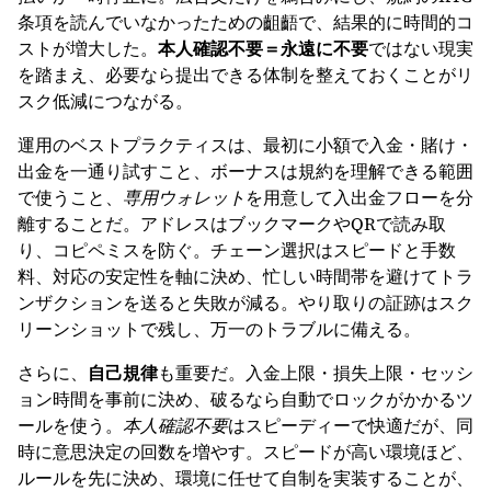
条項を読んでいなかったための齟齬で、結果的に時間的コ
ストが増大した。
本人確認不要＝永遠に不要
ではない現実
を踏まえ、必要なら提出できる体制を整えておくことがリ
スク低減につながる。
運用のベストプラクティスは、最初に小額で入金・賭け・
出金を一通り試すこと、ボーナスは規約を理解できる範囲
で使うこと、
専用ウォレット
を用意して入出金フローを分
離することだ。アドレスはブックマークやQRで読み取
り、コピペミスを防ぐ。チェーン選択はスピードと手数
料、対応の安定性を軸に決め、忙しい時間帯を避けてトラ
ンザクションを送ると失敗が減る。やり取りの証跡はスク
リーンショットで残し、万一のトラブルに備える。
さらに、
自己規律
も重要だ。入金上限・損失上限・セッシ
ョン時間を事前に決め、破るなら自動でロックがかかるツ
ールを使う。
本人確認不要
はスピーディーで快適だが、同
時に意思決定の回数を増やす。スピードが高い環境ほど、
ルールを先に決め、環境に任せて自制を実装することが、