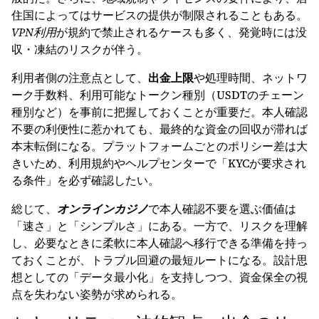
住国によってはサービスの提供が制限されることもある。
VPN利用
が規約で禁止されるケースも多く、発覚時には没
収・凍結のリスクが伴う。
利用者側の注意点として、
出金上限
や処理時間、ネットワ
ーク手数料、利用可能なトークン種別（USDTのチェーン
種別など）を事前に把握しておくことが重要だ。本人確認
不要の利便性に惹かれても、最終的な資金の回収が滞れば
本末転倒になる。プラットフォームごとのポリシー差は大
きいため、利用規約やヘルプセンターで「KYCが要求され
る条件」を必ず確認したい。
総じて、
オンラインカジノ
で本人確認不要を選ぶ価値は
「速さ」と「シンプルさ」にある。一方で、リスクを理解
し、必要なときに柔軟に本人確認へ移行できる準備を持っ
ておくことが、トラブル回避の最短ルートになる。設計思
想としての「データ最小化」を支持しつつ、資金保全の視
点を失わない姿勢が求められる。