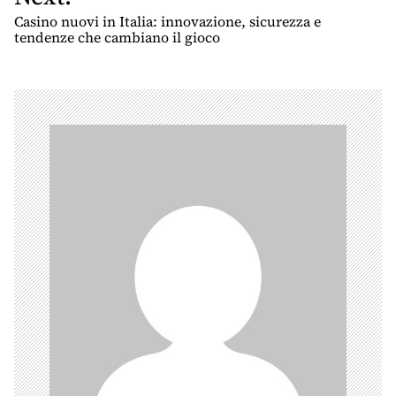
t
Casino nuovi in Italia: innovazione, sicurezza e
n
tendenze che cambiano il gioco
a
v
i
g
a
t
i
o
n