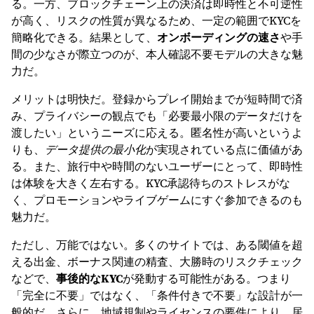
る。一方、ブロックチェーン上の決済は即時性と不可逆性
が高く、リスクの性質が異なるため、一定の範囲でKYCを
簡略化できる。結果として、
オンボーディングの速さ
や手
間の少なさが際立つのが、本人確認不要モデルの大きな魅
力だ。
メリットは明快だ。登録からプレイ開始までが短時間で済
み、プライバシーの観点でも「必要最小限のデータだけを
渡したい」というニーズに応える。匿名性が高いというよ
りも、
データ提供の最小化
が実現されている点に価値があ
る。また、旅行中や時間のないユーザーにとって、即時性
は体験を大きく左右する。KYC承認待ちのストレスがな
く、プロモーションやライブゲームにすぐ参加できるのも
魅力だ。
ただし、万能ではない。多くのサイトでは、ある閾値を超
える出金、ボーナス関連の精査、大勝時のリスクチェック
などで、
事後的なKYC
が発動する可能性がある。つまり
「完全に不要」ではなく、「条件付きで不要」な設計が一
般的だ。さらに、地域規制やライセンスの要件により、居