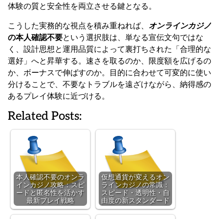
体験の質と安全性を両立させる鍵となる。
こうした実務的な視点を積み重ねれば、
オンラインカジノ
の本人確認不要
という選択肢は、単なる宣伝文句ではな
く、設計思想と運用品質によって裏打ちされた「合理的な
選好」へと昇華する。速さを取るのか、限度額を広げるの
か、ボーナスで伸ばすのか。目的に合わせて可変的に使い
分けることで、不要なトラブルを遠ざけながら、納得感の
あるプレイ体験に近づける。
Related Posts:
本人確認不要のオンラ
仮想通貨が変えるオン
インカジノ攻略：スピ
ラインカジノの常識：
ードと匿名性を活かす
スピード・透明性・自
最新プレイ戦略
由度の新スタンダード