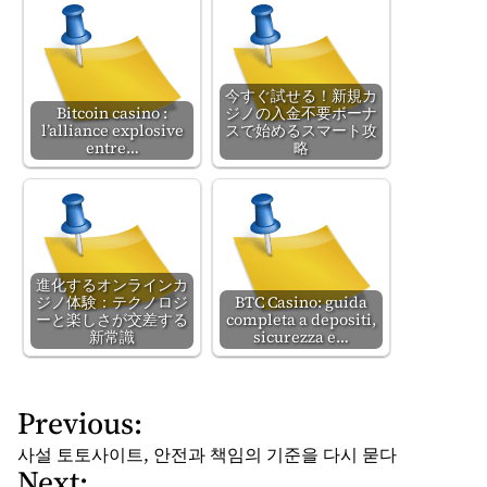
今すぐ試せる！新規カ
Bitcoin casino :
ジノの入金不要ボーナ
l’alliance explosive
スで始めるスマート攻
entre…
略
進化するオンラインカ
ジノ体験：テクノロジ
BTC Casino: guida
ーと楽しさが交差する
completa a depositi,
新常識
sicurezza e…
Previous:
P
o
사설 토토사이트, 안전과 책임의 기준을 다시 묻다
Next:
s