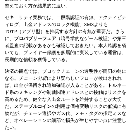
整えておく方が結果的に速い。
セキュリティ実務では、二段階認証の有無、アクティビテ
ィログ、出金アドレスのロック機能、SMSよりも
TOTP（アプリ型）を推奨する方針の有無が重要だ。さら
に、
プロバブリーフェア
（暗号学的なゲーム検証）や第三
者監査の記載があるかも確認しておきたい。本人確認を省
いても、プレイヤー保護を多層的に実装している運営は、
長期的な信頼を獲得している。
決済の観点では、ブロックチェーンの透明性が両刃の剣に
なる。
チェーン分析
により疑わしいフローが検出されれ
ば、出金が保留され追加確認が入ることがある。トルネー
ド系のミキシングや制裁関連アドレスとの接触はリスクを
高めるため、健全な入出金ルートを維持することが大切
だ。
ステーブルコイン
の利用は価格変動リスクの低減に有
効だが、チェーン選択やガス代、メモ・タグの指定ミスな
ど、オペレーションの細部で損失が生じやすい点に注意し
たい。