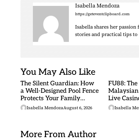
i
Isabella Mendoza
g
https://geteventclipboard.com
a
Isabella shares her passion
t
stories and practical tips t
i
o
n
You May Also Like
The Silent Guardian: How
FU88: The
a Well-Designed Pool Fence
Malaysian
Protects Your Family
Live Casino
Every Day
Adventures
Isabella Mendoza
August 6, 2026
Isabella M
Betting Ma
More From Author