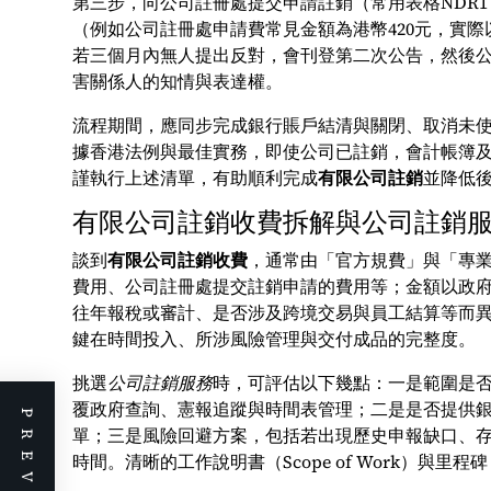
第三步，向公司註冊處提交申請註銷（常用表格NDR
（例如公司註冊處申請費常見金額為港幣420元，實
若三個月內無人提出反對，會刊登第二次公告，然後
害關係人的知情與表達權。
流程期間，應同步完成銀行賬戶結清與關閉、取消未
據香港法例與最佳實務，即使公司已註銷，會計帳簿
謹執行上述清單，有助順利完成
有限公司註銷
並降低
有限公司註銷收費拆解與公司註銷
談到
有限公司註銷收費
，通常由「官方規費」與「專
費用、公司註冊處提交註銷申請的費用等；金額以政
往年報稅或審計、是否涉及跨境交易與員工結算等而
鍵在時間投入、所涉風險管理與交付成品的完整度。
挑選
公司註銷服務
時，可評估以下幾點：一是範圍是否涵
覆政府查詢、憲報追蹤與時間表管理；二是是否提供
單；三是風險回避方案，包括若出現歷史申報缺口、
時間。清晰的工作說明書（Scope of Work）與