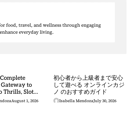
 for food, travel, and wellness through engaging
o enhance everyday living.
 Complete
初心者から上級者まで安心
 Gateway to
して遊べる オンラインカジ
 Thrills, Slot
ノ のおすすめガイド
, and Sports
endoza
August 1, 2026
Isabella Mendoza
July 30, 2026
stery