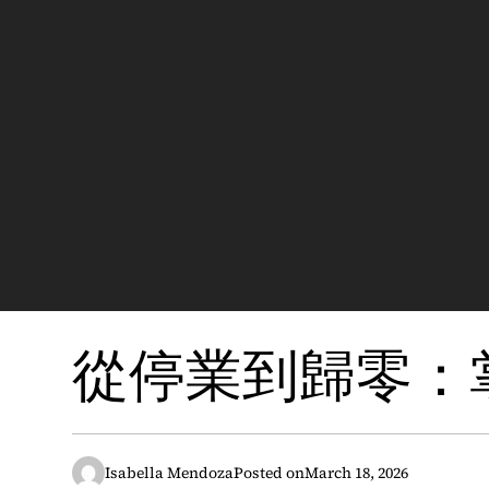
從停業到歸零：
Isabella Mendoza
Posted on
March 18, 2026