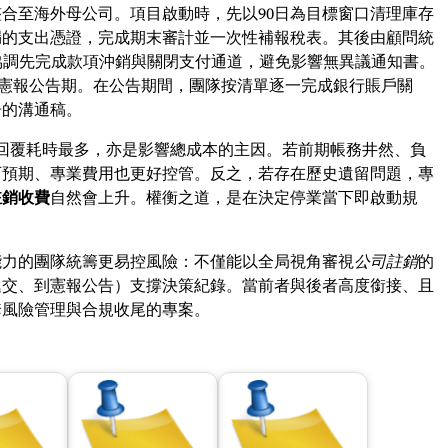
合至海外母公司。項目啟動時，先以90日為目標窗口清理庫存
漏的支出憑證，完成期末審計並一次性補報稅表。其後由顧問統
，協調先完成款項沖銷與關閉支付通道，避免影響無異議通知書。
算憲報公告期。在公告期間，團隊按清單逐一完成銀行賬戶關
告的溝通稿。
回覆耗時最多，亦是影響總成本的主因。若前期帳務井然、負
可預期、專業費用也更好控管。反之，若存在歷史遺留問題，專
註銷收費
自然會上升。權衡之道，是在決定停業當下即啟動規
能力的團隊統籌更易控風險：不僅能以全局視角審視
公司註銷
的
遞交、到憲報公告）支撐決策紀錄。當前者與後者高度銜接、且
套風險管理與合規收尾的專案。