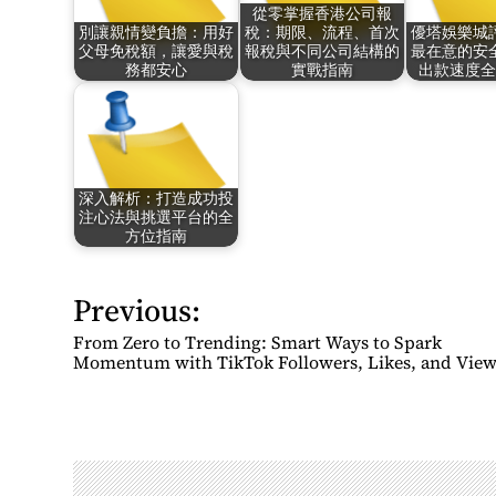
從零掌握香港公司報
別讓親情變負擔：用好
稅：期限、流程、首次
優塔娛樂城
父母免稅額，讓愛與稅
報稅與不同公司結構的
最在意的安
務都安心
實戰指南
出款速度全
深入解析：打造成功投
注心法與挑選平台的全
方位指南
Previous:
P
o
From Zero to Trending: Smart Ways to Spark
s
Momentum with TikTok Followers, Likes, and View
t
n
a
v