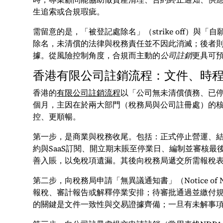
生追索或合規瑕疵。
需留意的是，「被登記處除名」（strike off）
除名，未清償的法律與稅務責任並不因此消滅；後者
據。從風險控制角度，合規而主動的
公司註銷
更具可
香港有限公司註銷流程：文件、時
香港的
有限公司註銷流程
以「公司無未清償債務、已停
個月，主因在於兩大部門（稅務局與公司註冊處）的
控、更順暢。
第一步，是商業與稅務收尾。包括：正式停止營運、
約與SaaS訂閱、開立期末賬至停業日、編制並審核
善入賬，以免稅項遺漏。其後向稅務局遞交所需報稅
第二步，向稅務局申請「無異議通知書」（Notice of N
報稅、審計報告或解釋停業安排；待審批通過並繳付
的關鍵是文件一致性與交易證據齊備；一旦有未解事