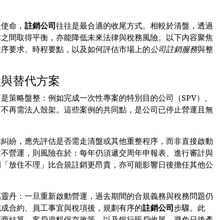
史使命，
註銷公司
往往是最合適的收尾方式。相較於清盤，透過
本之間取得平衡，亦能降低未來法律與稅務風險。以下內容聚焦
程序要求、時程要點，以及如何評估市場上的
公司註銷服務
與整
險與替代方案
是策略盤整：例如完成一次性專案的特別目的公司（SPV）、
而不再需法人殼架。這些案例的共同點，是公司已停止營運且無
律糾紛，應先評估是否需走清盤或其他重整程序，而非直接啟動
置不營運，則風險在於：每年仍須遞交周年申報表、進行審計與
期「放住不理」比合規註銷更昂貴，亦可能影響日後擔任其他公
萬靈丹：一旦重新啟動營運，過去期間的合規義務與稅務問題仍
完成合約、員工事宜與稅項後，規劃有序的
註銷公司
步驟。此
應商結算、客戶資料保存政策，以及銀行賬戶收尾，避免日後產