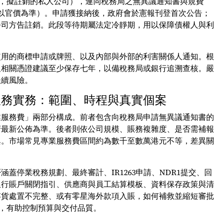
1，擬註銷的私人公司），連同稅務局之無異議通知書與規費
際以官價為準）。申請獲接納後，政府會於憲報刊登首次公告；
公司方告註銷。此段等待期屬法定冷靜期，用以保障債權人與利
使用的商標申請或牌照、以及內部與外部的利害關係人通知。根
及相關憑證建議至少保存七年，以備稅務局或銀行追溯查核。嚴
後續風險。
服務實務：範圍、時程與真實個案
業服務費」兩部分構成。前者包含向稅務局申請無異議通知書的
府最新公佈為準。後者則依公司規模、賬務複雜度、是否需補報
異。市場常見專業服務費區間約為數千至數萬港元不等，差異關
蓋停業稅務規劃、最終審計、IR1263申請、NDR1提交、回
銀行賬戶關閉指引、供應商與員工結算模板、資料保存政策與清
存貨處置不完整、或有零星海外款項入賬，如何補救並縮短審批
里程碑，有助控制預算與交付品質。