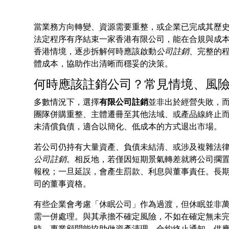
當業務方向轉變、資源需要重整，或企業已完成其歷
法定程序有序結束一家香港有限公司，能在合規與成
香港情境，逐步拆解何時應該啟動
公司註銷
、完整的
體成本，協助作出清晰而穩妥的決策。
何時應該註銷公司？常見情境、風
多數情況下，選擇
有限公司註銷
並非出於經營失敗，而
團隊併購重整、主體遷冊至其他法域、或產品線終止
未清償負債，適合以簡化、低成本的方式退出市場。
若公司仍持有大量資產、負債未結清、或涉及複雜法
公司註銷
。相反地，若僅因短期景氣轉差就將公司擱
報稅；一旦延誤，會產生罰款、利息與董事責任。長
司的董事資格。
有些企業會考慮「休眠公司」作為過渡，但休眠並非
需一併處理。與其承擔不確定風險，不如在確定無未
時，專業顧問能協助做資產清理、合約終止通知、供