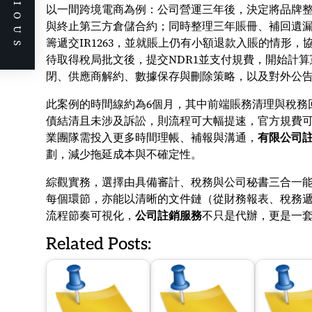
PREVIOUS
以一間跨境電商為例：公司營運三年後，決定將品牌整
與終止第三方倉儲合約；同時整理三年賬冊、補回遺
籌遞交IR1263，並就賬上仍有小額退款入賬的情形
待取得稅局批文後，提交NDR1並支付規費，開始計
閉、供應商解約、數據保存與刪除策略，以及對外公
此案例的時間線約為6個月，其中前端賬務清理與稅務
債結清且未涉及訴訟，則流程可大幅提速，官方規費
業團隊需投入更多時間理帳、補報與溝通，
有限公司
劃，減少拖延成本與不確定性。
綜觀實務，選擇由具備審計、稅務與公司秘書三合一
每個環節，亦能以清晰的文件鏈（從財務報表、稅務
流程節奏可視化，
公司註銷服務
不只是代辦，更是一
Related Posts: