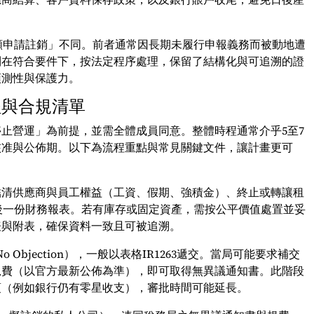
與「自願申請註銷」不同。前者通常因長期未履行申報義務而被動地遭
則在符合要件下，按法定程序處理，保留了結構化與可追溯的證
預測性與保護力。
程與合規清單
止營運」為前提，並需全體成員同意。整體時程通常介乎5至7
核准與公佈期。以下為流程重點與常見關鍵文件，讓計畫更可
結清供應商與員工權益（工資、假期、強積金）、終止或轉讓租
最後一份財務報表。若有庫存或固定資產，需按公平價值處置並妥
表與附表，確保資料一致且可被追溯。
o Objection），一般以表格IR1263遞交。當局可能要求補交
規費（以官方最新公佈為準），即可取得無異議通知書。此階段
項（例如銀行仍有零星收支），審批時間可能延長。