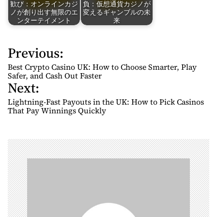
歓び：オンラインカジ
負：仮想通貨カジノが
ノが創り出す無限のエ
変えるギャンブルの未
ンターテイメント
来
Previous:
P
o
Best Crypto Casino UK: How to Choose Smarter, Play
s
Safer, and Cash Out Faster
Next:
t
n
Lightning-Fast Payouts in the UK: How to Pick Casinos
That Pay Winnings Quickly
a
v
i
g
a
t
i
o