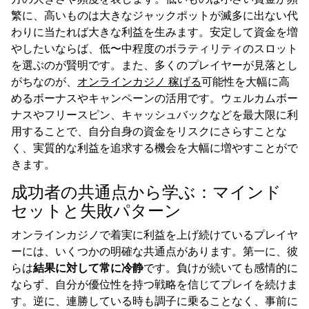
繁に、高いものは大きなジャックポットが滅多に出ない代
わりに当たれば大きな利益を生みます。安定して資金を増
やしたいならば、低〜中程度のボラティリティのスロット
を選ぶのが賢明です。また、多くのプレイヤーが見落とし
がちなのが、
オンラインカジノ 稼げる
可能性を大幅に高
めるボーナスやキャンペーンの活用です。ウェルカムボー
ナスやフリースピン、キャッシュバックなどを最大限に利
用することで、自分自身の資金をリスクにさらすことな
く、実質的な利益を追求する機会を大幅に増やすことがで
きます。
成功者の共通点から学ぶ：マインド
セットと失敗パターン
オンラインカジノで着実に利益を上げ続けているプレイヤ
ーには、いくつかの明確な共通点があります。第一に、彼
らは
結果に対して常に冷静
です。負けが続いても感情的に
ならず、自分が優位性を持つ戦略を信じてプレイを続けま
す。逆に、連勝している時も調子に乗ることなく、事前に