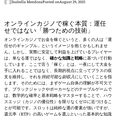
Isabella Mendoza
Posted on
August 29, 2025
オンラインカジノで稼ぐ本質：運任
せではない「勝つための技術」
オンラインカジノでお金を稼ぐというと、多くの人は「運
任せのギャンブル」というイメージを抱くかもしれませ
ん。しかし、実際に安定して利益を上げているプレイヤー
は、単なる運ではなく、
確かな知識と戦略
に基づいて行動
しています。ここで言う「稼ぐ」とは、一夜にして大金を
手に入れることではなく、長期的視点に立ってプラスの収
支を維持し、それを
持続可能な副収入
にしていくことを指
します。そのためには、まずゲーム自体の理解が不可欠で
す。ブラックジャックやポーカーなどのテーブルゲームで
は、数学的な確率と基本戦略をマスターすることで、ハウ
スエッジ（カジノの優位性）を限りなくゼロに近づけるこ
とが可能です。スロットは純粋な運の要素が強いですが、
還元率（RTP）の高いゲームを選ぶといった基本的な知識