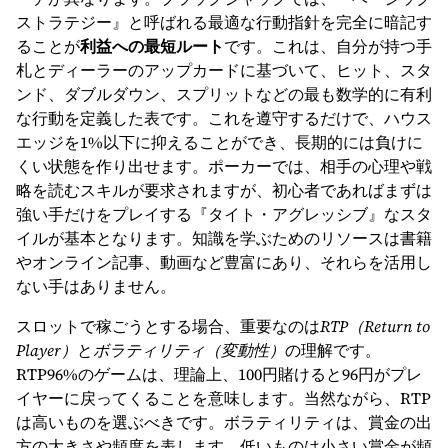
ストラテジー』と呼ばれる最適な行動指針を完全に暗記す
ることが
利益への最短ルート
です。これは、自分が持つ手
札とディーラーのアップカードに基づいて、ヒット、スタ
ンド、ダブルダウン、スプリットなどの最も数学的に有利
な行動を定義した表です。これを遵守するだけで、ハウス
エッジを1%以下に抑えることができ、長期的には負けに
くい状態を作り出せます。ポーカーでは、相手の心理や戦
略を読むスキルが要求されますが、初心者であればまずは
強い手だけをプレイする『タイト・アグレッシブ』なスタ
イルが基本となります。知識を学ぶためのリソースは書籍
やオンライン記事、動画など豊富にあり、それらを活用し
ない手はありません。
スロットで稼ごうとする場合、重要なのは
RTP（Return to
Player）
と
ボラティリティ（変動性）
の理解です。
RTP96%のゲームは、理論上、100円賭けると96円がプレ
イヤーに戻ってくることを意味します。当然ながら、RTP
は高いものを選ぶべきです。ボラティリティは、賞金の出
方の大きさや頻度を表します。低いものは小さい賞金が頻