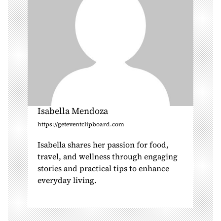
n
Isabella Mendoza
https://geteventclipboard.com
Isabella shares her passion for food,
travel, and wellness through engaging
stories and practical tips to enhance
everyday living.