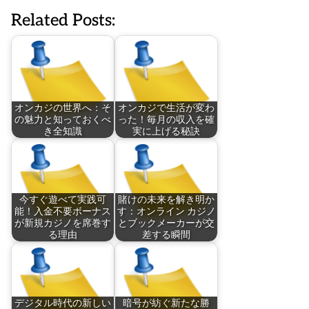
Related Posts:
オンカジの世界へ：そ
オンカジで生活が変わ
の魅力と知っておくべ
った！毎月の収入を確
き全知識
実に上げる秘訣
今すぐ遊べて実践可
賭けの未来を解き明か
能！入金不要ボーナス
す：オンライン カジノ
が新規カジノを席巻す
とブックメーカーが交
る理由
差する瞬間
デジタル時代の新しい
暗号が紡ぐ新たな勝