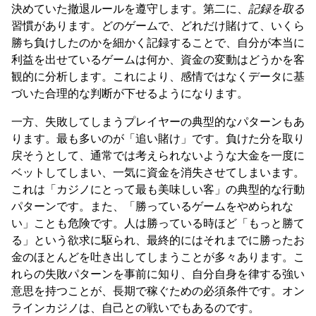
決めていた撤退ルールを遵守します。第二に、
記録を取る
習慣があります。どのゲームで、どれだけ賭けて、いくら
勝ち負けしたのかを細かく記録することで、自分が本当に
利益を出せているゲームは何か、資金の変動はどうかを客
観的に分析します。これにより、感情ではなくデータに基
づいた合理的な判断が下せるようになります。
一方、失敗してしまうプレイヤーの典型的なパターンもあ
ります。最も多いのが「追い賭け」です。負けた分を取り
戻そうとして、通常では考えられないような大金を一度に
ベットしてしまい、一気に資金を消失させてしまいます。
これは「カジノにとって最も美味しい客」の典型的な行動
パターンです。また、「勝っているゲームをやめられな
い」ことも危険です。人は勝っている時ほど「もっと勝て
る」という欲求に駆られ、最終的にはそれまでに勝ったお
金のほとんどを吐き出してしまうことが多々あります。こ
れらの失敗パターンを事前に知り、自分自身を律する強い
意思を持つことが、長期で稼ぐための必須条件です。オン
ラインカジノは、自己との戦いでもあるのです。