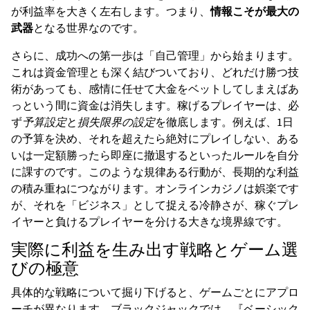
が利益率を大きく左右します。つまり、
情報こそが最大の
武器
となる世界なのです。
さらに、成功への第一歩は「自己管理」から始まります。
これは資金管理とも深く結びついており、どれだけ勝つ技
術があっても、感情に任せて大金をベットしてしまえばあ
っという間に資金は消失します。稼げるプレイヤーは、必
ず
予算設定
と
損失限界の設定
を徹底します。例えば、1日
の予算を決め、それを超えたら絶対にプレイしない、ある
いは一定額勝ったら即座に撤退するといったルールを自分
に課すのです。このような規律ある行動が、長期的な利益
の積み重ねにつながります。オンラインカジノは娯楽です
が、それを「ビジネス」として捉える冷静さが、稼ぐプレ
イヤーと負けるプレイヤーを分ける大きな境界線です。
実際に利益を生み出す戦略とゲーム選
びの極意
具体的な戦略について掘り下げると、ゲームごとにアプロ
ーチが異なります。ブラックジャックでは、『ベーシック