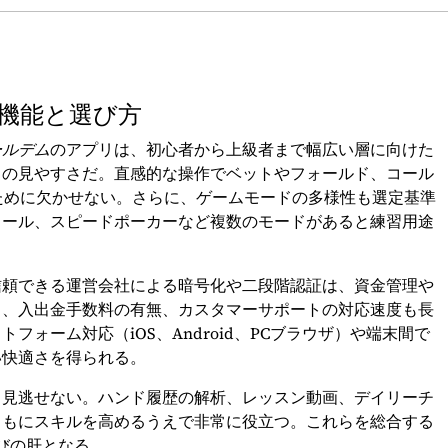
機能と選び方
ールデム
のアプリは、初心者から上級者まで幅広い層に向けた
スの見やすさだ。直感的な操作でベットやフォールド、コール
ために欠かせない。さらに、ゲームモードの多様性も選定基準
ロール、スピードポーカーなど複数のモードがあると練習用途
信頼できる運営会社による暗号化や二段階認証は、資金管理や
さ、入出金手数料の有無、カスタマーサポートの対応速度も長
ォーム対応（iOS、Android、PCブラウザ）や端末間で
い快適さを得られる。
も見逃せない。ハンド履歴の解析、レッスン動画、デイリーチ
ともにスキルを高めるうえで非常に役立つ。これらを総合する
びの肝となる。