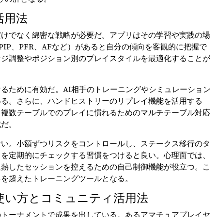
活用法
だけでなく綿密な戦略が必要だ。アプリはその学習や実践の場
IP、PFR、AFなど）があると自分の傾向を客観的に把握で
ンジ調整やポジション別のプレイスタイルを最適化することが
るために有効だ。AI相手のトレーニングやシミュレーション
いる。さらに、ハンドヒストリーのリプレイ機能を活用する
。複数テーブルでのプレイに慣れるためのマルチテーブル対応
域だ。
ない。小額ずつリスクをコントロールし、ステークス移行のタ
フを定期的にチェックする習慣をつけると良い。心理面では、
過熱したセッションを控えるための自己制御機能が役立つ。こ
具を超えたトレーニングツールとなる。
使い方とコミュニティ活用法
のトーナメントで成果を出している。あるアマチュアプレイヤ