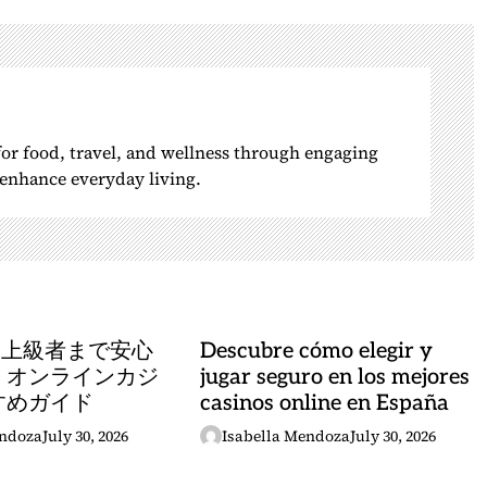
 for food, travel, and wellness through engaging
o enhance everyday living.
ら上級者まで安心
Descubre cómo elegir y
 オンラインカジ
jugar seguro en los mejores
すめガイド
casinos online en España
endoza
July 30, 2026
Isabella Mendoza
July 30, 2026