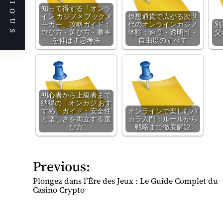
PREVIOUS
知って得する「オンラ
イン カジノ × ブックメ
仮想通貨で広がる次世
ーカー」攻略ガイド：
代のオンラインカジノ
別
遊び方・選び方・勝率
体験：速度・透明性・
父
を伸ばす思考法
自由度のすべて
初心者から上級者まで
納得の「オンカジ おす
すめ」ガイド：安全性
オンラインで楽しむバ
と楽しさを両立する選
カラ入門：ルールから
び方
戦略まで徹底解説
Previous:
P
o
Plongez dans l’Ère des Jeux : Le Guide Complet du
s
Casino Crypto
t
n