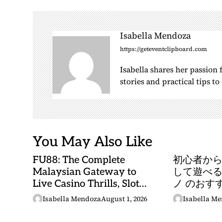
a
v
i
Isabella Mendoza
g
https://geteventclipboard.com
a
Isabella shares her passion
t
stories and practical tips t
i
o
n
You May Also Like
FU88: The Complete
初心者か
Malaysian Gateway to
して遊べる
Live Casino Thrills, Slot
ノ のおす
Adventures, and Sports
Isabella Mendoza
August 1, 2026
Isabella M
Betting Mastery