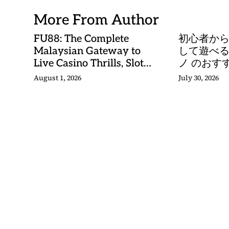
More From Author
FU88: The Complete
初心者か
Malaysian Gateway to
して遊べる
Live Casino Thrills, Slot
ノ のおす
Adventures, and Sports
August 1, 2026
July 30, 2026
Betting Mastery