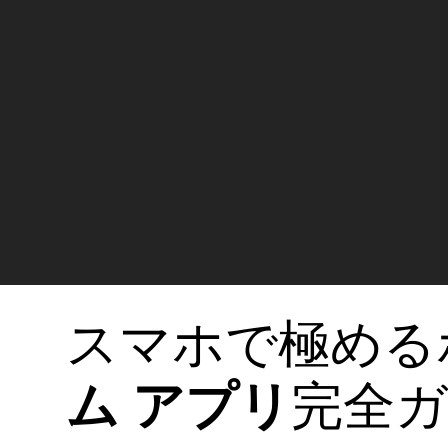
スマホで極める
ム アプリ
完全