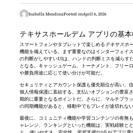
Isabella Mendoza
Posted on
April 6, 2026
テキサスホールデム アプリの基本
スマートフォンやタブレットで楽しめる
テキサスホ
機能を備えている。まず重要なのはインターフェイ
の判断がしやすいUIは、ハンドの判断ミスを減らす
となる。キャッシュゲーム、トーナメント、フリー
や勝負用途に応じて使い分けが可能だ。
セキュリティとアカウント保護も優先順位が高い。
個人情報保護に直結する。支払いオプションの豊富
期的に重要となるポイントだ。さらに、マルチプラットフ
の同期機能があると、移動中でもプレイが途切れな
最後に、コミュニティ機能や学習コンテンツの有無
ャレンジ、ランキングといった機能は、実戦経験と
と、
使いやすさ
、
安全性
、
学習支援
の3点がアプリ選