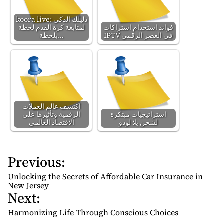
koora live: دليلك الذكي
فوائد استخدام اشتراكات
لمتابعة كرة القدم لحظة
IPTV في العصر الرقمي
بلحظة…
اكتشف عالم العملات
استراتيجيات مبتكرة
الرقمية وتأثيرها على
لشحن يلا لودو
الاقتصاد العالمي
Previous:
P
o
Unlocking the Secrets of Affordable Car Insurance in
s
New Jersey
Next:
t
n
Harmonizing Life Through Conscious Choices