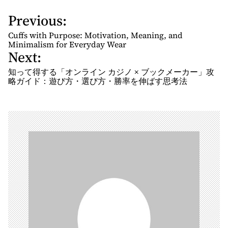
Previous:
P
o
Cuffs with Purpose: Motivation, Meaning, and
s
Minimalism for Everyday Wear
Next:
t
n
知って得する「オンライン カジノ × ブックメーカー」攻
略ガイド：遊び方・選び方・勝率を伸ばす思考法
a
v
i
g
a
t
i
o
n