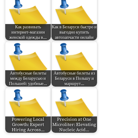
Как развивать
Как в Беларуси быстро и
интернет‑магазин
выгодно купить
женской одежды в…
автозапчасти онлайн
Автобусные билеты
Автобусные билеты из
между Беларусью и
Беларуси в Польшу и
Польшей: удобные…
маршрут…
Powering Local
Precision at One
Growth: Expert
Microliter: Elevating
Hiring Across…
Nucleic Acid…